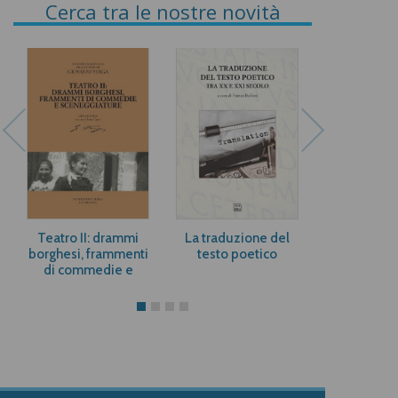
Cerca tra le nostre novità
Teatro II: drammi
La traduzione del
Le carte di
borghesi, frammenti
testo poetico
Domenico R
di commedie e
archivi it
sceneggiature