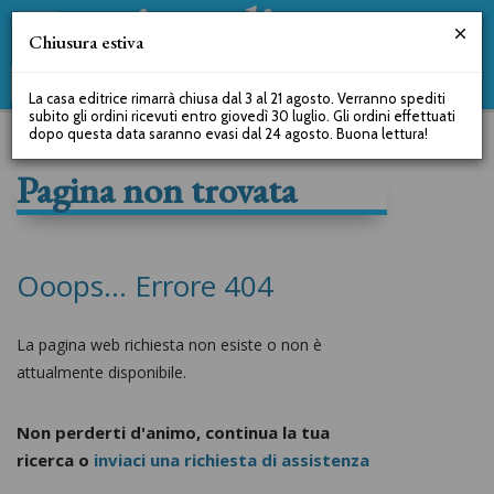
Chiusura estiva
La casa editrice rimarrà chiusa dal 3 al 21 agosto. Verranno spediti
subito gli ordini ricevuti entro giovedì 30 luglio. Gli ordini effettuati
dopo questa data saranno evasi dal 24 agosto. Buona lettura!
Pagina non trovata
Ooops... Errore 404
La pagina web richiesta non esiste o non è
attualmente disponibile.
Non perderti d'animo, continua la tua
ricerca o
inviaci una richiesta di assistenza