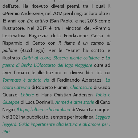
dell’arte. Ha ricevuto diversi premi, tra i quali il
«Premio Andersen», nel 2012 per il miglior libro oltre i
15 anni con
Ero cattivo
(San Paolo) e nel 2015 come
illustratore. Nel 2017 è tra i vincitori del «Premio
Letteratura Ragazzi» della Fondazione Cassa di
Risparmio di Cento con
Il fiume è un campo di
pallone
(Bacchilega). Per le “Rane” ha scritto e
illustrato
Diritti al cuore
,
Stasera niente cellulare
e
La
guerra di Becky. L'Olocausto del lago Maggiore
oltre ad
aver firmato le illustrazioni di diversi libri, tra cui
Tommaso è andato via
di Ferdinando Albertazzi,
La
capra Caterina
di Roberto Piumini,
Chiaroscuro
di Guido
Quarzo,
L’abete
di Hans Christian Andersen,
Tobia e
Giuseppe
di Luca Doninelli,
Ahmed e altre storie
di Carlo
Negro,
Il lupo, l'albero e la bambina
di Vivian Lamarque.
Nel 2021 ha pubblicato, sempre per interlinea,
Leggero
leggerò. Guida impertinente alla lettura e all’amore per i
libri
.