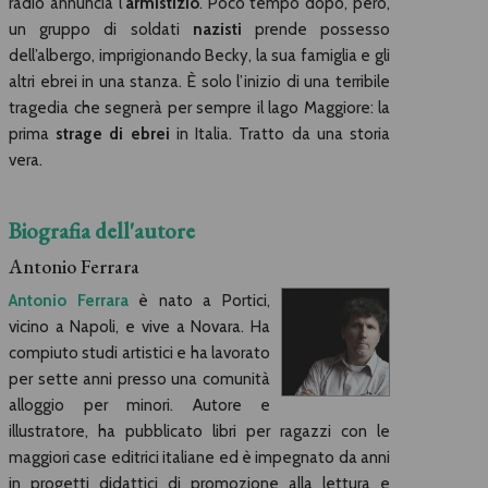
radio annuncia l’
armistizio
. Poco tempo dopo, però,
un gruppo di soldati
nazisti
prende possesso
dell’albergo, imprigionando Becky, la sua famiglia e gli
altri ebrei in una stanza. È solo l’inizio di una terribile
tragedia che segnerà per sempre il lago Maggiore: la
prima
strage di ebrei
in Italia. Tratto da una storia
vera.
Biografia dell'autore
Antonio Ferrara
Antonio Ferrara
è nato a Portici,
vicino a Napoli, e vive a Novara. Ha
compiuto studi artistici e ha lavorato
per sette anni presso una comunità
alloggio per minori. Autore e
illustratore, ha pubblicato libri per ragazzi con le
maggiori case editrici italiane ed è impegnato da anni
in progetti didattici di promozione alla lettura e