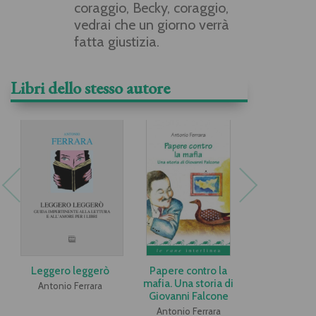
coraggio, Becky, coraggio,
vedrai che un giorno verrà
fatta giustizia.
Libri dello stesso autore
Pdf
Leggero leggerò
Papere contro la
Chiaros
mafia. Una storia di
Antonio Ferrara
Guido Q
Giovanni Falcone
Antonio Ferrara