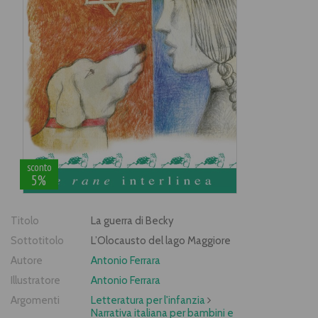
sconto
5%
Titolo
La guerra di Becky
Sottotitolo
L’Olocausto del lago Maggiore
Autore
Antonio Ferrara
Illustratore
Antonio Ferrara
Argomenti
Letteratura per l'infanzia
Narrativa italiana per bambini e