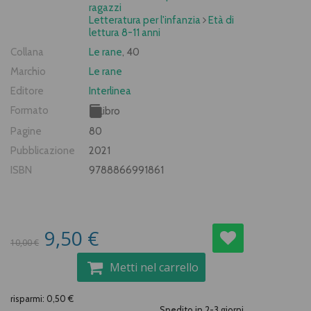
ragazzi
Letteratura per l'infanzia
Età di
lettura 8-11 anni
Collana
Le rane
, 40
Marchio
Le rane
Editore
Interlinea
Formato
Libro
Pagine
80
Pubblicazione
2021
ISBN
9788866991861
9,50 €
10,00 €
Metti nel carrello
risparmi: 0,50 €
Spedito in 2-3 giorni