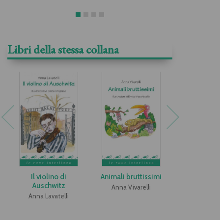
Libri della stessa collana
Il violino di
Animali bruttissimi
Così per g
Auschwitz
per ric
Anna Vivarelli
Anna Lavatelli