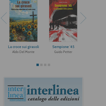
La croce sui girasoli
Sempione ’45
Elegie p
Aldo Del Monte
Guido Petter
Piero B