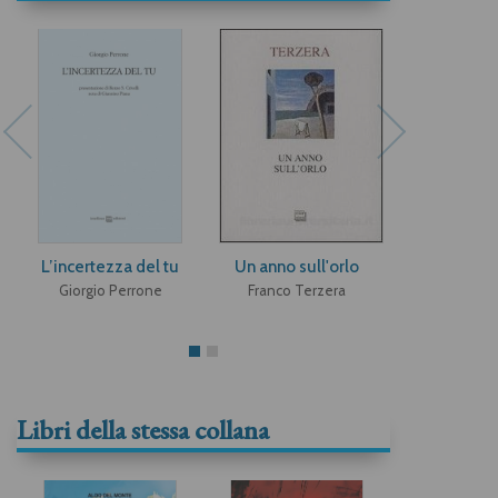
L’incertezza del tu
Un anno sull'orlo
La regol
Tréma
Giorgio Perrone
Franco Terzera
Renzo S. C
Libri della stessa collana