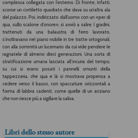
complessa collegata con l’esterno. Di fronte, infatti,
scorse un cortiletto quadrato che dava su un’altra ala
del palazzo. Poi, indirizzato dall’uomo con un «per di
qua, sullo scalone d’onore», si avviò a salire. I gradini,
trattenuti da una balaustra di ferro lavorato,
s’inoltravano nel piano nobile in tre tratte ortogonali,
con alla sommità un lucernario da cui vide pendere le
ragnatele di almeno dieci generazioni. Una sorta di
stratificazione umana lasciata all’incuria del tempo,
su cui si erano posati i pannelli smunti della
tappezzeria, che qua e là si mostrava propensa a
cedere verso il basso, con spaccature orizzontali a
forma di labbra cadenti, come quelle di un anziano
che non riesce più a sigillare la saliva.
Libri dello stesso autore