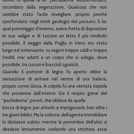
circondato dalla vegetazione. Qualcosa che non
sarebbe stato facile risvegliare, proprio perché
sprofondato negli strati geologici del passato. E lui,
quel pomeriggio d’inverno, aveva fretta di depositare
le sue valigie e di tastare un letto il più morbido
possibile. Il viaggio dalla Puglia in treno era stato
lungo ed estenuante, su vagoni troppo caldi o troppo
freddi, mai adatti a un corpo che si adagia, dove
possibile, tra cuscini e braccioli sgualciti.
Quando il portone di legno fu aperto ebbe la
sensazione di entrare nel ventre di una balena,
proprio come Giona. A colpirlo fu una ventata tiepida
che proveniva dall’interno. Era il respiro greve del
“pachiderma”, pensò, che sibilava da quella
bocca di legno per attrarlo e imprigionarlo ben oltre i
tre giorni biblici. Ma la solerzia dell’agente immobiliare
lo distrasse subito, mentre la penombra dell’atrio si
diradava lentamente, svelando una struttura assai