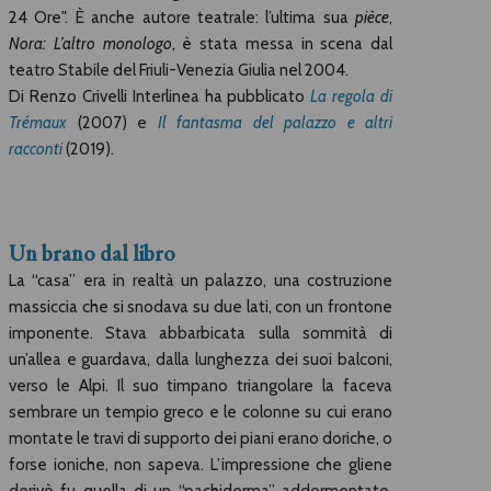
24 Ore". È anche autore teatrale: l’ultima sua
pièce
,
Nora: L’altro monologo
, è stata messa in scena dal
teatro Stabile del Friuli-Venezia Giulia nel 2004.
Di Renzo Crivelli Interlinea ha pubblicato
La regola di
Trémaux
(2007) e
Il fantasma del palazzo e altri
racconti
(2019).
Un brano dal libro
La “casa” era in realtà un palazzo, una costruzione
massiccia che si snodava su due lati, con un frontone
imponente. Stava abbarbicata sulla sommità di
un’allea e guardava, dalla lunghezza dei suoi balconi,
verso le Alpi. Il suo timpano triangolare la faceva
sembrare un tempio greco e le colonne su cui erano
montate le travi di supporto dei piani erano doriche, o
forse ioniche, non sapeva. L’impressione che gliene
derivò fu quella di un “pachiderma” addormentato,