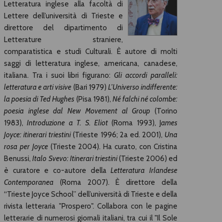
Letteratura inglese alla facoltà di
Lettere dell’università di Trieste e
direttore del dipartimento di
Letterature straniere,
comparatistica e studi Culturali. È autore di molti
saggi di letteratura inglese, americana, canadese,
italiana. Tra i suoi libri figurano:
Gli accordi paralleli:
letteratura e arti visive
(Bari 1979)
L’Universo indifferente:
la poesia di Ted Hughes
(Pisa 1981),
Né falchi né colombe:
poesia inglese dal New Movement al Group
(Torino
1983),
Introduzione a T. S. Eliot
(Roma 1993), J
ames
Joyce: itinerari triestini
(Trieste 1996; 2a ed. 2001),
Una
rosa per Joyce
(Trieste 2004). Ha curato, con Cristina
Benussi,
Italo Svevo: Itinerari triestini
(Trieste 2006) ed
è curatore e co-autore della
Letteratura Irlandese
Contemporanea
(Roma 2007). È direttore della
“Trieste Joyce School” dell’università di Trieste e della
rivista letteraria "Prospero". Collabora con le pagine
letterarie di numerosi giornali italiani, tra cui il "Il Sole