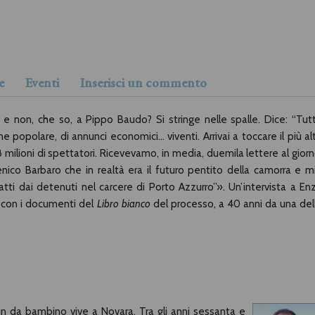
e
Eventi
Inserisci un commento
 e non, che so, a Pippo Baudo? Si stringe nelle spalle. Dice: “Tut
 popolare, di annunci economici... viventi. Arrivai a toccare il più al
8 milioni di spettatori. Ricevevamo, in media, duemila lettere al giorn
co Barbaro che in realtà era il futuro pentito della camorra e m
tti dai detenuti nel carcere di Porto Azzurro”». Un’intervista a En
i con i documenti del
Libro bianco
del processo, a 40 anni da una del
 da bambino vive a Novara. Tra gli anni sessanta e