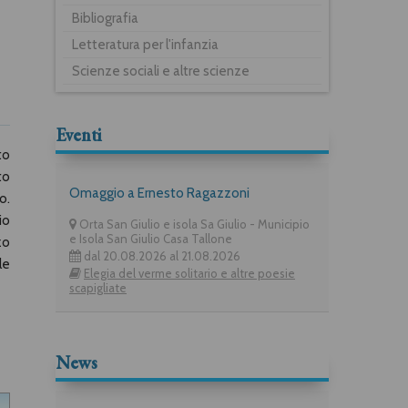
Bibliografia
Letteratura per l'infanzia
Scienze sociali e altre scienze
Eventi
to
to
Omaggio a Ernesto Ragazzoni
o.
io
Orta San Giulio e isola Sa Giulio - Municipio
e Isola San Giulio Casa Tallone
zo
dal 20.08.2026 al 21.08.2026
le
Elegia del verme solitario e altre poesie
scapigliate
News