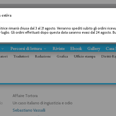
 estiva
SEGUICI SU
itrice rimarrà chiusa dal 3 al 21 agosto. Verranno spediti subito gli ordini ricev
 luglio. Gli ordini effettuati dopo questa data saranno evasi dal 24 agosto. 
s
Percorsi di lettura
Riviste
Ebook
Gallery
Casa 
ratori
Traduttori
Redazione
Grafica
Ufficio stampa
Diritti-Ri
Affaire Tortora
lo
Un caso italiano di ingiustizia e odio
Sebastiano Vassalli