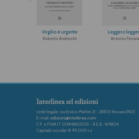
Virgilio è urgente
Leggero legge
Roberto Andreotti
Antonio Ferrara
Interlinea srl edizioni
sede legale: via Enrico Mattei 21 - 28100 Novara (NO)
E-mail:
edizioni@interlinea.com
C.F. e P.IVA IT 01384860035 - R.E.A.: 169804
Capitale sociale: € 99.000 i.v