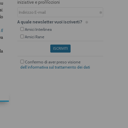
iniziative e promozioni
su
i.
lo
A quale newsletter vuoi iscriverti?
Amici Interlinea
,
Il
Amici Rane
va
ISCRIVITI
la
Confermo di aver preso visione
dell’informativa sul trattamento dei dati