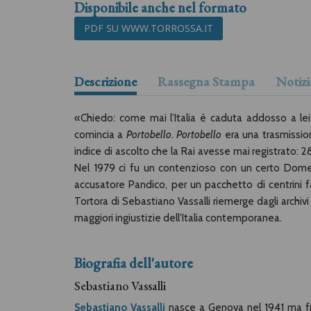
Disponibile anche nel formato
PDF SU WWW.TORROSSA.IT
Descrizione
Rassegna Stampa
Notizi
«Chiedo: come mai l’Italia è caduta addosso a lei
comincia a
Portobello
.
Portobello
era una trasmissione
indice di ascolto che la Rai avesse mai registrato: 2
Nel 1979 ci fu un contenzioso con un certo Domeni
accusatore Pandico, per un pacchetto di centrini fa
Tortora di Sebastiano Vassalli riemerge dagli archiv
maggiori ingiustizie dell’Italia contemporanea.
Biografia dell'autore
Sebastiano Vassalli
Sebastiano Vassalli
nasce a Genova nel 1941 ma fin