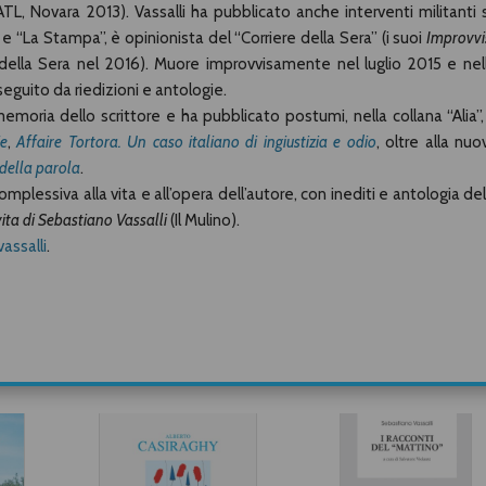
a-ATL, Novara 2013). Vassalli ha pubblicato anche interventi militanti 
e “La Stampa”, è opinionista del “Corriere della Sera” (i suoi
Improvvis
della Sera nel 2016). Muore improvvisamente nel luglio 2015 e nel
 seguito da riedizioni e antologie.
 memoria dello scrittore e ha pubblicato postumi, nella collana “Alia”
ie
,
Affaire Tortora. Un caso italiano di ingiustizia e odio
, oltre alla nuo
 della parola
.
lessiva alla vita e all’opera dell’autore, con inediti e antologia del
a vita di Sebastiano Vassalli
(Il Mulino).
assalli
.