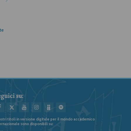
te
La nostra memoria
Salvare il tempo
Sergio Mattarella
Alessandro Andreini
guici su:
ostri titoli in versione digitale per il mondo accademico
ernazionale sono disponibili su: