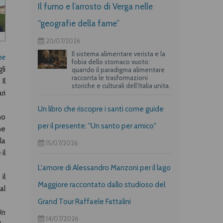
Il fumo e l’arrosto di Verga nelle
“geografie della fame”
20/07/2026
Il sistema alimentare verista e la
he
fobia dello stomaco vuoto:
li
quando il paradigma alimentare
racconta le trasformazioni
Il
storiche e culturali dell’Italia unita.
ri
Un libro che riscopre i santi come guide
no
per il presente: "Un santo per amico"
ne
la
15/07/2026
il
L'amore di Alessandro Manzoni per il lago
il
Maggiore raccontato dallo studioso del
al
Grand Tour Raffaele Fattalini
Un
14/07/2026