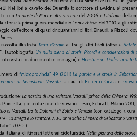
ella storia democratica dell’unità d’Italia simbolizzata da un gran
lli. Nei libri a cavallo del Duemila lo scrittore si avvicina al presen
utto con
La morte di Marx e altri racconti
del 2006 e
L’italiano
dell’an
a storia: la prima guerra mondiale in
Le due chiese
, del 2010, e gli antic
gio dall’editore di quasi cinquant’anni di libri, Einaudi, a Rizzoli, do
Chimera
.
a raccolta illustrata
Terra d’acque
e, tra gli altri titoli (oltre a
Natale
”), l’autobiografia
Un nulla pieno di storie. Ricordi e considerazioni di 
i intervista con documenti e immagini) e
Maestri e no. Dodici incontri t
 numero di
“Microprovincia” 49 (2011)
La parola e le storie in Sebastia
romanzo di Sebastiano Vassalli
, a cura di
Roberto Cicala
e
Giovan
produzione:
La nascita di uno scrittore. Vassalli prima della Chimera: 196
a Poncetta, presentazione di Giovanni Tesio, Educatt, Milano 2011)
tio di Vassalli tra le Dolomiti di Zoldo e Venezia
(con catalogo a cura 
019),
La strega e lo scrittore. A 30 anni dalla Chimera di Sebastiano Vassal
uTube”, 2020:
).
italiana di itinerari letterari cicloturistici:
Nella pianura delle storie 