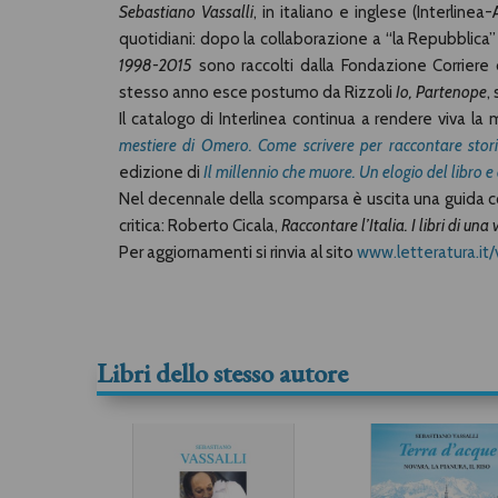
Sebastiano Vassalli
, in italiano e inglese (Interline
quotidiani: dopo la collaborazione a “la Repubblica” 
1998-2015
sono raccolti dalla Fondazione Corriere 
stesso anno esce postumo da Rizzoli
Io, Partenope
,
Il catalogo di Interlinea continua a rendere viva la
mestiere di Omero. Come scrivere per raccontare stor
edizione di
Il millennio che muore. Un elogio del libro e
Nel decennale della scomparsa è uscita una guida comp
critica: Roberto Cicala,
Raccontare l’Italia. I libri di un
Per aggiornamenti si rinvia al sito
www.letteratura.it/v
Libri dello stesso autore