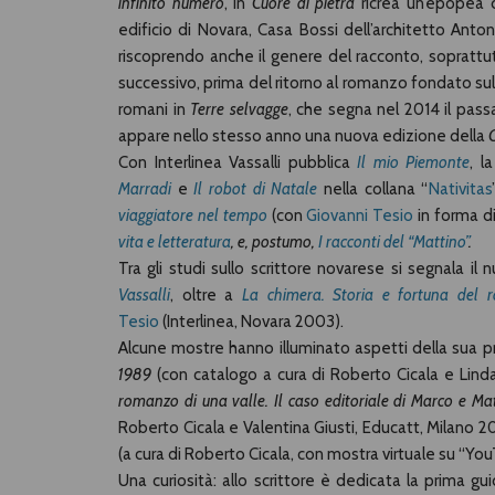
infinito numero
, in
Cuore di pietra
ricrea un’epopea d
edificio di Novara, Casa Bossi dell’architetto Antone
riscoprendo anche il genere del racconto, sopratt
successivo, prima del ritorno al romanzo fondato sull
romani in
Terre selvagge
, che segna nel 2014 il passag
appare nello stesso anno una nuova edizione della
Con Interlinea Vassalli pubblica
Il mio Piemonte
, l
Marradi
e
Il robot di Natale
nella collana “
Nativitas
viaggiatore nel tempo
(con
Giovanni Tesio
in forma d
vita e letteratura
,
e, postumo,
I racconti del “Mattino”
.
Tra gli studi sullo scrittore novarese si segnala il
Vassalli
, oltre a
La chimera. Storia e fortuna del 
Tesio
(Interlinea, Novara 2003).
Alcune mostre hanno illuminato aspetti della sua 
1989
(con catalogo a cura di Roberto Cicala e Lind
romanzo di una valle. Il caso editoriale di Marco e Mat
Roberto Cicala e Valentina Giusti, Educatt, Milano 2
(a cura di Roberto Cicala, con mostra virtuale su “Yo
Una curiosità: allo scrittore è dedicata la prima guida 