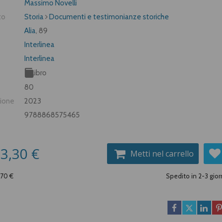
Massimo Novelli
to
Storia
Documenti e testimonianze storiche
Alia
, 89
Interlinea
Interlinea
Libro
80
zione
2023
9788868575465
3,30 €
Metti nel carrello
,70 €
Spedito in 2-3 gior