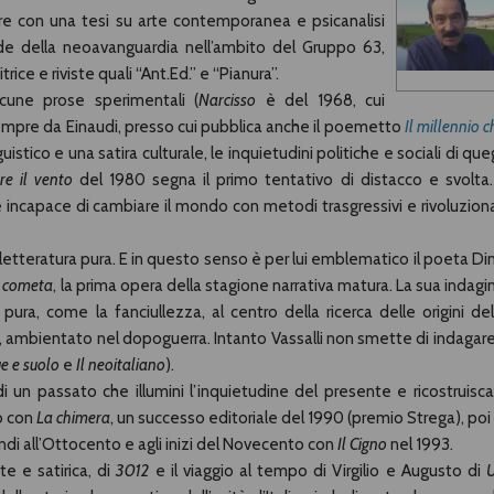
ere con una tesi su arte contemporanea e psicanalisi
nde della neoavanguardia nell’ambito del Gruppo 63,
ice e riviste quali “Ant.Ed.” e “Pianura”.
cune prose sperimentali (
Narcisso
è del 1968, cui
empre da Einaudi, presso cui pubblica anche il poemetto
Il millennio c
uistico e una satira culturale, le inquietudini politiche e sociali di queg
re il vento
del 1980 segna il primo tentativo di distacco e svolta. 
e incapace di cambiare il mondo con metodi trasgressivi e rivoluziona
 letteratura pura. E in questo senso è per lui emblematico il poeta Di
a cometa
, la prima opera della stagione narrativa matura. La sua indagi
ra, come la fanciullezza, al centro della ricerca delle origini del
, ambientato nel dopoguerra. Intanto Vassalli non smette di indagare 
e e suolo
e
Il neoitaliano
).
di un passato che illumini l’inquietudine del presente e ricostruisca 
to con
La chimera
, un successo editoriale del 1990 (premio Strega), poi 
indi all’Ottocento e agli inizi del Novecento con
Il Cigno
nel 1993.
te e satirica, di
3012
e il viaggio al tempo di Virgilio e Augusto di