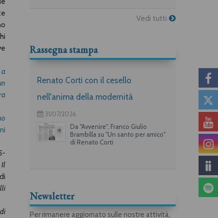
de
te
Vedi tutti
no
hi
Rassegna stampa
ve
 a
Renato Corti con il cesello
un
ra
nell'anima della modernità
31/07/2026
no
Da "Avvenire", Franco Giulio
ni
Brambilla su "Un santo per amico"
di Renato Corti
5-
,
Il
di
li
Newsletter
di
Per rimanere aggiornato sulle nostre attività,