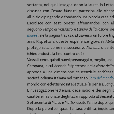
settanta, nei quali insegna dopo la laurea in Lett
discussa con Cesare Musatti, partecipa alle vice
all’inizio dipingendo e fondando una piccola casa editr
Esordisce con testi poetici affermandosi con al
seguono
Tempo di màssacro
e
L’arrivo della lozione
, s
muore
); nella pagina travasa, attraverso un furore ling
anni. Rispetto a queste esperienze giovanili
Abita
protagonista, come nel successivo
Mareblù
, si sent
(chiedendosi alla fine: contro chi?).
Vassalli cerca quindi nuovi personaggi o, meglio, una
Campana, la cui vicenda è ripercorsa nella
Notte dell
approda a una dimensione esistenziale anch’essa pu
società odierna italiana nel romanzo
L’oro del mondo
mondo con eclettismo intellettuale (si pensi a
Sangu
L’investigazione letteraria delle radici e dei segni 
carattere nazionale degli italiani approda al Seicen
Settecento di
Marco e Mattio
, uscito l’anno dopo, qu
Dopo la parentesi quasi fantascientifica, inquietan