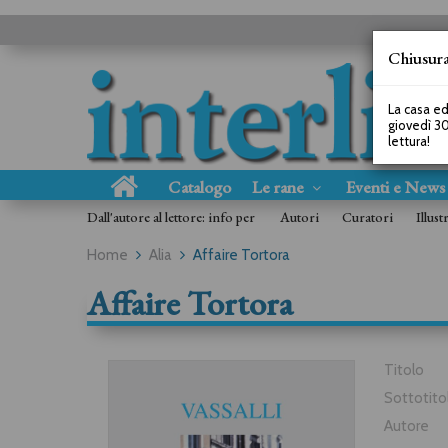
Chiusura
La casa ed
giovedì 30
lettura!
Catalogo
Le rane
Eventi e New
Dall'autore al lettore: info per
Autori
Curatori
Illust
Home
Alia
Affaire Tortora
Affaire Tortora
Titolo
Sottotito
Autore