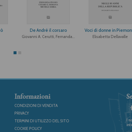
rò
De André il corsaro
Voci di donne in Piemon
Giovanni A. Cerutti, Fernanda Pivano, Cesare G. Romana, Michele Serra
Elisabetta Dellavalle
Informazioni
Se
CONDIZIONI DI VENDITA
PRIVACY
I n
TERMINI DI UTILIZZO DEL SITO
int
COOKIE POLICY