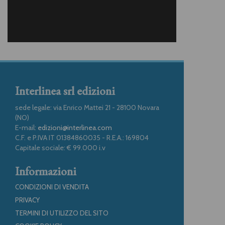
Interlinea srl edizioni
sede legale: via Enrico Mattei 21 - 28100 Novara
(NO)
E-mail:
edizioni@interlinea.com
C.F. e P.IVA IT 01384860035 - R.E.A.: 169804
Capitale sociale: € 99.000 i.v
Informazioni
CONDIZIONI DI VENDITA
PRIVACY
TERMINI DI UTILIZZO DEL SITO