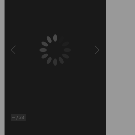
–
/
33