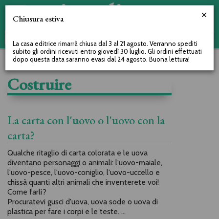
Chiusura estiva
La casa editrice rimarrà chiusa dal 3 al 21 agosto. Verranno spediti
subito gli ordini ricevuti entro giovedì 30 luglio. Gli ordini effettuati
dopo questa data saranno evasi dal 24 agosto. Buona lettura!
Costruire
La carta con l'uovo o l'uovo con la
carta?
Qualche ritaglio di carta colorata e le uova
diventano personaggi o animali: l'uovo-maiale,
l'uovo-pesce, l'uovo-coniglio, l'uovo-uccello e
chissà quanti altri animali che inventerete voi!
Come farli?
Procuratevi gusci d'uova, uova sode o uova di
plastica per fare i corpi e le teste. ...