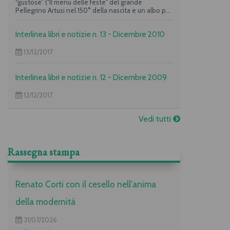
“gustose” ("Il menu delle feste" del grande
Pellegrino Artusi nel 150° della nascita e un albo per
i più piccoli su "La frittata" raccontata da due dei
maggiori autori per l’infanzia, Guido Quarzo e Anna
Interlinea libri e notizie n. 13 - Dicembre 2010
Vivarelli) la casa editrice propone una deliziosa
offerta per i suoi lettori piuù golosi.
13/12/2017
Interlinea libri e notizie n. 12 - Dicembre 2009
12/12/2017
Vedi tutti
Rassegna stampa
Renato Corti con il cesello nell'anima
della modernità
31/07/2026