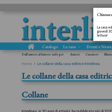
Chiusura
La casa ed
giovedì 30
lettura!
Catalogo
Le rane
Eventi e New
Dall'autore al lettore: info per
Autori
Curatori
Illust
Home
Le collane della casa editrice Interlinea
Le collane della casa editri
Collane
Interlinea, in 30 anni di attività, ha pubblicato più di 1200 