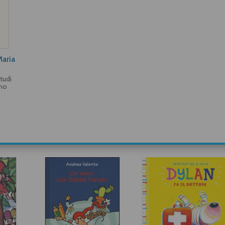
Maria
tudi
ano