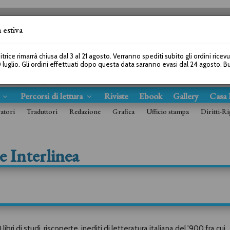
 estiva
SEGUICI SU
itrice rimarrà chiusa dal 3 al 21 agosto. Verranno spediti subito gli ordini ricev
 luglio. Gli ordini effettuati dopo questa data saranno evasi dal 24 agosto. 
s
Percorsi di lettura
Riviste
Ebook
Gallery
Casa 
ratori
Traduttori
Redazione
Grafica
Ufficio stampa
Diritti-Ri
ce Interlinea
libri di studi, riscoperte, inediti di letteratura italiana del '900 fra cui