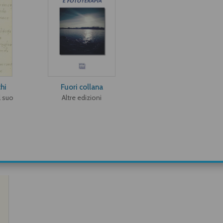
hi
Fuori collana
l suo
Altre edizioni