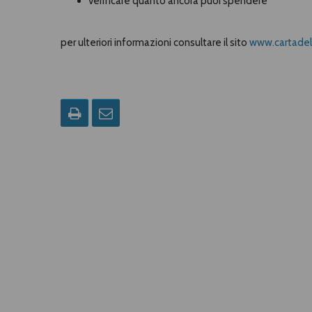
verificare quanto ancora puoi spendere
per ulteriori informazioni consultare il sito
www.cartadeld