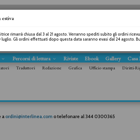
 estiva
SEGUICI SU
itrice rimarrà chiusa dal 3 al 21 agosto. Verranno spediti subito gli ordini ricev
 luglio. Gli ordini effettuati dopo questa data saranno evasi dal 24 agosto. 
s
Percorsi di lettura
Riviste
Ebook
Gallery
Casa 
ratori
Traduttori
Redazione
Grafica
Ufficio stampa
Diritti-Ri
e a
ordini@interlinea.com
o telefonare al 344 0300365