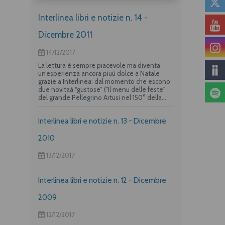
Interlinea libri e notizie n. 14 -
Dicembre 2011
14/12/2017
La lettura è sempre piacevole ma diventa
un’esperienza ancora piuù dolce a Natale
grazie a Interlinea: dal momento che escono
due novitaà “gustose” ("Il menu delle feste"
del grande Pellegrino Artusi nel 150° della
nascita e un albo per i più piccoli su "La
frittata" raccontata da due dei maggiori autori
Interlinea libri e notizie n. 13 - Dicembre
per l’infanzia, Guido Quarzo e Anna Vivarelli)
la casa editrice propone una deliziosa offerta
per i suoi lettori piuù golosi.
2010
13/12/2017
Interlinea libri e notizie n. 12 - Dicembre
2009
12/12/2017