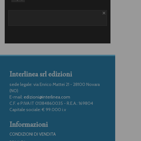
Interlinea srl edizioni
sede legale: via Enrico Mattei 21 - 28100 Novara
(NO)
E-mail:
edizioni@interlinea.com
C.F. e P.IVA IT 01384860035 - R.E.A.: 169804
Capitale sociale: € 99.000 i.v
Informazioni
CONDIZIONI DI VENDITA