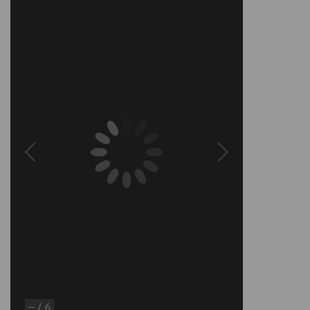
–
/
6