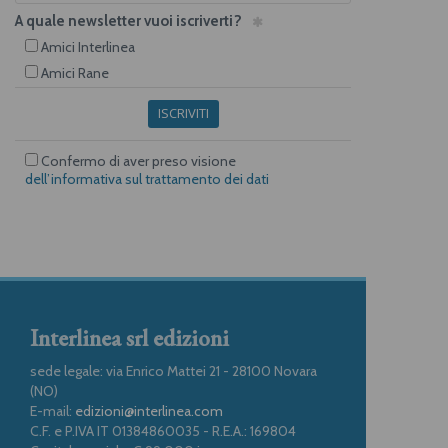
A quale newsletter vuoi iscriverti?
Amici Interlinea
Amici Rane
ISCRIVITI
Confermo di aver preso visione
dell’informativa sul trattamento dei dati
Interlinea srl edizioni
sede legale: via Enrico Mattei 21 - 28100 Novara
(NO)
E-mail:
edizioni@interlinea.com
C.F. e P.IVA IT 01384860035 - R.E.A.: 169804