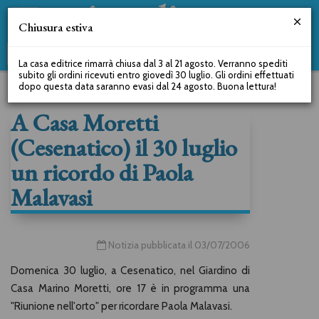
Chiusura estiva
La casa editrice rimarrà chiusa dal 3 al 21 agosto. Verranno spediti
subito gli ordini ricevuti entro giovedì 30 luglio. Gli ordini effettuati
dopo questa data saranno evasi dal 24 agosto. Buona lettura!
A Casa Moretti
(Cesenatico) il 30 luglio
un ricordo di Paola
Malavasi
Notizia pubblicata il 03/07/2006
Domenica 30 luglio, a Cesenatico, nel Giardino di
Casa Marino Moretti, ore 17 è in programma una
"Riunione nell'orto" per ricordare Paola Malavasi.