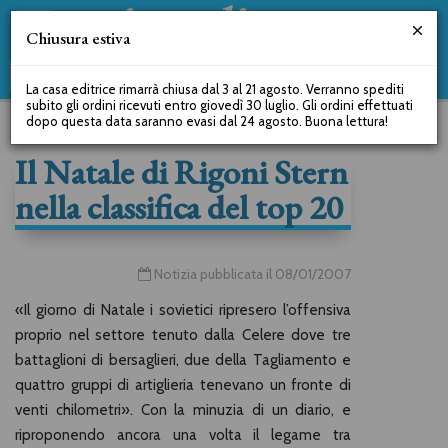
Chiusura estiva
La casa editrice rimarrà chiusa dal 3 al 21 agosto. Verranno spediti
subito gli ordini ricevuti entro giovedì 30 luglio. Gli ordini effettuati
dopo questa data saranno evasi dal 24 agosto. Buona lettura!
Il Natale di Rigoni Stern
nella classifica del top 20
Notizia pubblicata il 08/01/2007
«Il giorno di Natale i sovietici ripresero l’offensiva
proprio nel settore tenuto dalla Celere dove tre
battaglioni di bersaglieri, due della Tagliamento e
quattro gruppi di artiglieria tenevano un fronte di
venti chilometri». Con la minuzia di un diario, e
riproponendo ancora una volta il legame tra