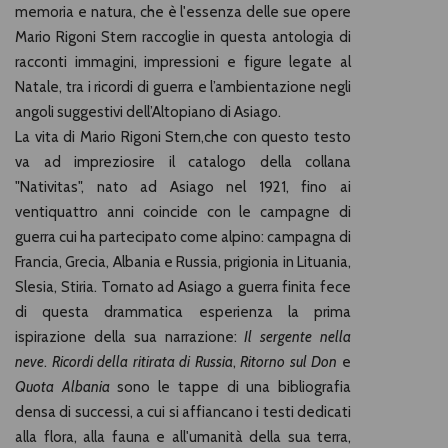
memoria e natura, che è l'essenza delle sue opere
Mario Rigoni Stern raccoglie in questa antologia di
racconti immagini, impressioni e figure legate al
Natale, tra i ricordi di guerra e l’ambientazione negli
angoli suggestivi dell’Altopiano di Asiago.
La vita di Mario Rigoni Stern,che con questo testo
va ad impreziosire il catalogo della collana
"Nativitas", nato ad Asiago nel 1921, fino ai
ventiquattro anni coincide con le campagne di
guerra cui ha partecipato come alpino: campagna di
Francia, Grecia, Albania e Russia, prigionia in Lituania,
Slesia, Stiria. Tornato ad Asiago a guerra finita fece
di questa drammatica esperienza la prima
ispirazione della sua narrazione:
Il sergente nella
neve
.
Ricordi della ritirata di Russia
,
Ritorno sul Don
e
Quota Albania
sono le tappe di una bibliografia
densa di successi, a cui si affiancano i testi dedicati
alla flora, alla fauna e all'umanità della sua terra,