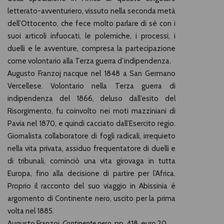
letterato-avventuriero, vissuto nella seconda metà
dell’Ottocento, che fece molto parlare di sé con i
suoi articoli infuocati, le polemiche, i processi, i
duelli e le avventure, compresa la partecipazione
come volontario alla Terza guerra d’indipendenza.
Augusto Franzoj nacque nel 1848 a San Germano
Vercellese. Volontario nella Terza guerra di
indipendenza del 1866, deluso dall’esito del
Risorgimento, fu coinvolto nei moti mazziniani di
Pavia nel 1870, e quindi cacciato dall’Esercito regio.
Giornalista collaboratore di fogli radicali, irrequieto
nella vita privata, assiduo frequentatore di duelli e
di tribunali, cominciò una vita girovaga in tutta
Europa, fino alla decisione di partire per l’Africa.
Proprio il racconto del suo viaggio in Abissinia è
argomento di Continente nero, uscito per la prima
volta nel 1885.
Augusto Franzoj,
Continente nero
, pp. 418, euro 20