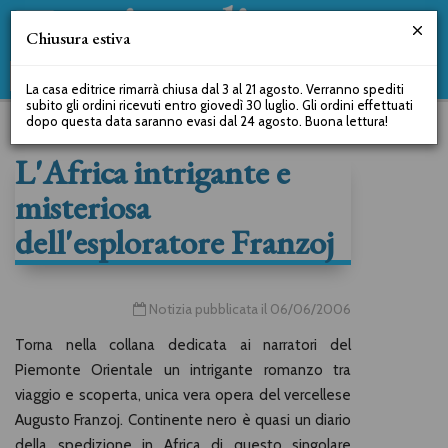
Chiusura estiva
La casa editrice rimarrà chiusa dal 3 al 21 agosto. Verranno spediti
subito gli ordini ricevuti entro giovedì 30 luglio. Gli ordini effettuati
dopo questa data saranno evasi dal 24 agosto. Buona lettura!
L'Africa intrigante e
misteriosa
dell'esploratore Franzoj
Notizia pubblicata il 06/06/2006
Torna nella collana dedicata ai narratori del
Piemonte Orientale un intrigante romanzo tra
viaggio e scoperta, unica vera opera del vercellese
Augusto Franzoj. Continente nero è quasi un diario
della spedizione in Africa di questo singolare