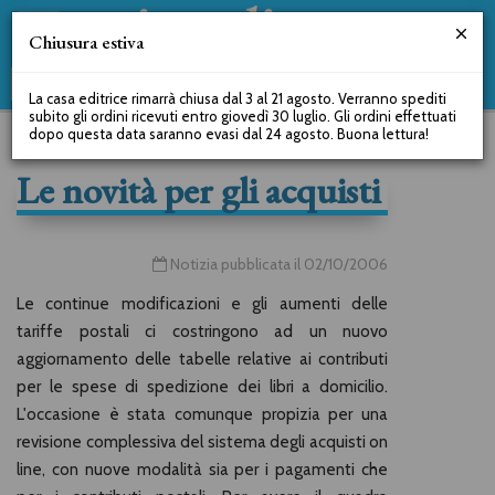
Chiusura estiva
La casa editrice rimarrà chiusa dal 3 al 21 agosto. Verranno spediti
subito gli ordini ricevuti entro giovedì 30 luglio. Gli ordini effettuati
dopo questa data saranno evasi dal 24 agosto. Buona lettura!
Le novità per gli acquisti
Notizia pubblicata il 02/10/2006
Le continue modificazioni e gli aumenti delle
tariffe postali ci costringono ad un nuovo
aggiornamento delle tabelle relative ai contributi
per le spese di spedizione dei libri a domicilio.
L'occasione è stata comunque propizia per una
revisione complessiva del sistema degli acquisti on
line, con nuove modalità sia per i pagamenti che