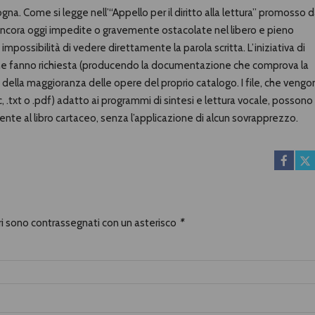
gna. Come si legge nell’“Appello per il diritto alla lettura” promosso 
o ancora oggi impedite o gravemente ostacolate nel libero e pieno
impossibilità di vedere direttamente la parola scritta. L’iniziativa di
he ne fanno richiesta (producendo la documentazione che comprova la
e della maggioranza delle opere del proprio catalogo. I file, che veng
c, .txt o .pdf) adatto ai programmi di sintesi e lettura vocale, possono
nte al libro cartaceo, senza l’applicazione di alcun sovrapprezzo.
ori sono contrassegnati con un asterisco
*