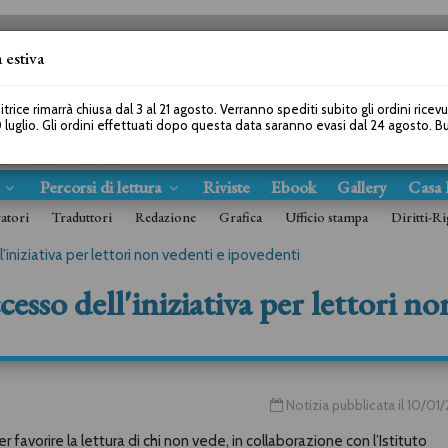
 estiva
SEGUICI SU
itrice rimarrà chiusa dal 3 al 21 agosto. Verranno spediti subito gli ordini ricev
 luglio. Gli ordini effettuati dopo questa data saranno evasi dal 24 agosto. 
s
Percorsi di lettura
Riviste
Ebook
Gallery
Casa 
ratori
Traduttori
Redazione
Grafica
Ufficio stampa
Diritti-Ri
l'iniziativa per lettori non vedenti e ipovedenti
esso dell'iniziativa per lettori no
Notizia pubblicata il 10/0
 favorire la lettura di chi non vede, in collaborazione con l’Istituto