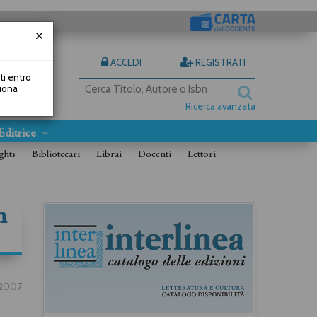
ACCEDI
REGISTRATI
uti entro
Buona
Ricerca avanzata
Editrice
ghts
Bibliotecari
Librai
Docenti
Lettori
n
1/2007