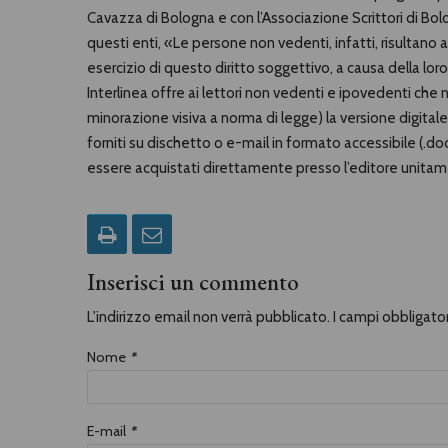
Cavazza di Bologna e con l’Associazione Scrittori di Bolo
questi enti, «Le persone non vedenti, infatti, risultan
esercizio di questo diritto soggettivo, a causa della loro 
Interlinea offre ai lettori non vedenti e ipovedenti c
minorazione visiva a norma di legge) la versione digital
forniti su dischetto o e-mail in formato accessibile (.do
essere acquistati direttamente presso l’editore unitame
Inserisci un commento
L'indirizzo email non verrà pubblicato. I campi obbligat
Nome
*
E-mail
*