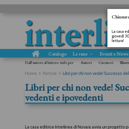
Chiusura
La casa ed
giovedì 30
lettura!
Catalogo
Le rane
Eventi e New
Dall'autore al lettore: info per
Autori
Curatori
Illust
Home
Notizie
Libri per chi non vede! Successo del
Libri per chi non vede! Succ
vedenti e ipovedenti
La casa editrice Interlinea di Novara avvia un progetto per