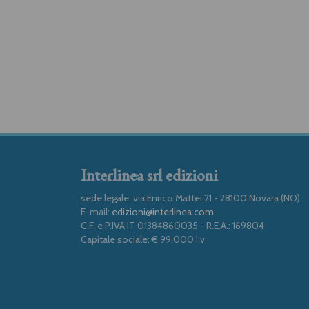
Interlinea srl edizioni
sede legale: via Enrico Mattei 21 - 28100 Novara (NO)
E-mail:
edizioni@interlinea.com
C.F. e P.IVA IT 01384860035 - R.E.A.: 169804
Capitale sociale: € 99.000 i.v