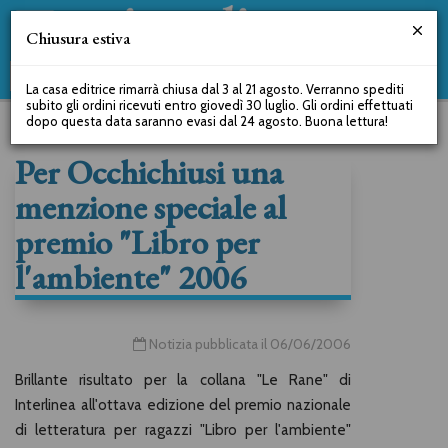
Chiusura estiva
La casa editrice rimarrà chiusa dal 3 al 21 agosto. Verranno spediti
subito gli ordini ricevuti entro giovedì 30 luglio. Gli ordini effettuati
dopo questa data saranno evasi dal 24 agosto. Buona lettura!
Per Occhichiusi una
menzione speciale al
premio "Libro per
l'ambiente" 2006
Notizia pubblicata il 06/06/2006
Brillante risultato per la collana "Le Rane" di
Interlinea all'ottava edizione del premio nazionale
di letteratura per ragazzi "Libro per l'ambiente"