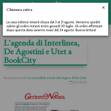
Chiusura estiva
La casa editrice rimarrà chiusa dal 3 al 21 agosto. Verranno spediti
subito gli ordini ricevuti entro giovedì 30 luglio. Gli ordini effettuati
dopo questa data saranno evasi dal 24 agosto. Buona lettura!
L'agenda di Interlinea,
De Agostini e Utet a
BookCity
Recensione di:
Le incredibili storie del regno di Re Galo
13.11.2023