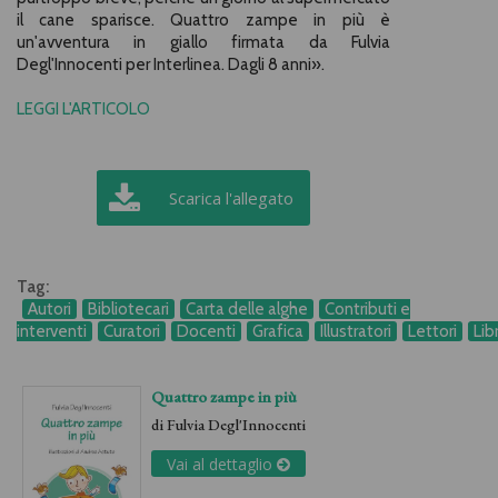
il cane sparisce. Quattro zampe in più è
un'avventura in giallo firmata da Fulvia
Degl'Innocenti per Interlinea. Dagli 8 anni
».
LEGGI L'ARTICOLO
Scarica l'allegato
Tag:
Autori
Bibliotecari
Carta delle alghe
Contributi e
interventi
Curatori
Docenti
Grafica
Illustratori
Lettori
Lib
Quattro zampe in più
di
Fulvia Degl'Innocenti
Vai al dettaglio