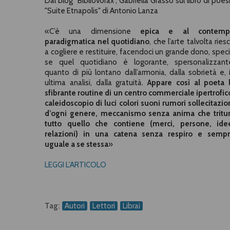
Dal blog "Bibliovorax", Gabriella Grasso sul libro di poes
"Suite Etnapolis" di Antonio Lanza
«C’è una dimensione
epica e al contemp
paradigmatica nel quotidiano
, che l’arte talvolta ries
a cogliere e restituire, facendoci un grande dono, spec
se quel quotidiano è logorante, spersonalizzant
quanto di più lontano dall’armonia, dalla sobrietà e, 
ultima analisi, dalla gratuità.
Appare così al poeta 
sfibrante routine di un centro commerciale ipertrofic
caleidoscopio di luci colori suoni rumori sollecitazio
d’ogni genere, meccanismo senza anima che tritu
tutto quello che contiene (merci, persone, ide
relazioni) in una catena senza respiro e semp
uguale a se stessa
»
LEGGI L'ARTICOLO
Tag:
Autori
Lettori
Librai