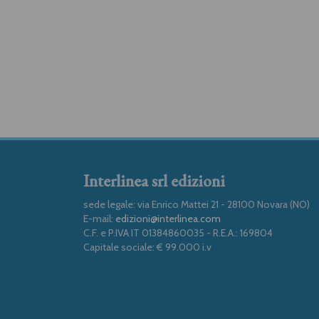
Interlinea srl edizioni
sede legale: via Enrico Mattei 21 - 28100 Novara (NO)
E-mail:
edizioni@interlinea.com
C.F. e P.IVA IT 01384860035 - R.E.A.: 169804
Capitale sociale: € 99.000 i.v