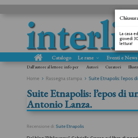
Chiusura
La casa ed
giovedì 30
lettura!
Catalogo
Le rane
Eventi e New
Dall'autore al lettore: info per
Autori
Curatori
Illust
Home
Rassegna stampa
Suite Etnapolis: l’epos d
Suite Etnapolis: l’epos di 
Antonio Lanza.
Recensione di:
Suite Etnapolis