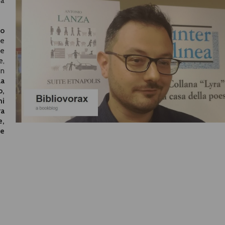
ia
o
ce
ie
e,
in
la
o,
ni
ra
e,
re