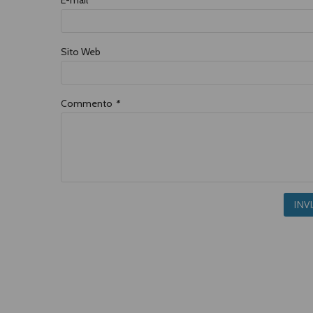
E-mail
*
Sito Web
Commento
*
INV