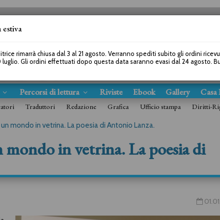
 estiva
SEGUICI SU
itrice rimarrà chiusa dal 3 al 21 agosto. Verranno spediti subito gli ordini ricev
 luglio. Gli ordini effettuati dopo questa data saranno evasi dal 24 agosto. 
s
Percorsi di lettura
Riviste
Ebook
Gallery
Casa 
ratori
Traduttori
Redazione
Grafica
Ufficio stampa
Diritti-Ri
i un mondo in vetrina. La poesia di Antonio Lanza.
un mondo in vetrina. La poesia di
01.01