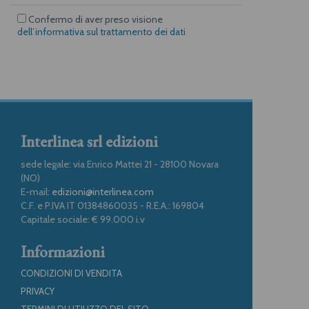
Confermo di aver preso visione
dell’informativa sul trattamento dei dati
Interlinea srl edizioni
sede legale: via Enrico Mattei 21 - 28100 Novara
(NO)
E-mail:
edizioni@interlinea.com
C.F. e P.IVA IT 01384860035 - R.E.A.: 169804
Capitale sociale: € 99.000 i.v
Informazioni
CONDIZIONI DI VENDITA
PRIVACY
TERMINI DI UTILIZZO DEL SITO