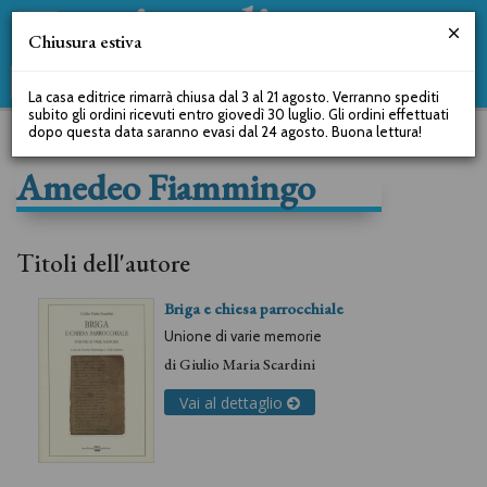
Chiusura estiva
La casa editrice rimarrà chiusa dal 3 al 21 agosto. Verranno spediti
subito gli ordini ricevuti entro giovedì 30 luglio. Gli ordini effettuati
dopo questa data saranno evasi dal 24 agosto. Buona lettura!
Amedeo Fiammingo
Titoli dell'autore
Briga e chiesa parrocchiale
Unione di varie memorie
di
Giulio Maria Scardini
Vai al dettaglio