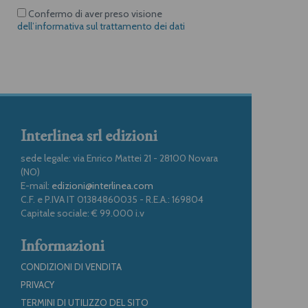
Confermo di aver preso visione
dell’informativa sul trattamento dei dati
Interlinea srl edizioni
sede legale: via Enrico Mattei 21 - 28100 Novara
(NO)
E-mail:
edizioni@interlinea.com
C.F. e P.IVA IT 01384860035 - R.E.A.: 169804
Capitale sociale: € 99.000 i.v
Informazioni
CONDIZIONI DI VENDITA
PRIVACY
TERMINI DI UTILIZZO DEL SITO