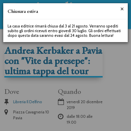
Chiusura estiva
La casa editrice rimarrà chiusa dal 3 al 21 agosto. Verranno spediti
subito gli ordini ricevuti entro giovedì 30 luglio. Gli ordini effettuati
dopo questa data saranno evasi dal 24 agosto. Buona lettura!
Andrea Kerbaker a Pavia
con "Vite da presepe":
ultima tappa del tour
Dove
Quando
Libreria Il Delfino
venerdì 20 dicembre
2019
Piazza Cavagneria 10
dalle
18.00
alle
Pavia
19.00