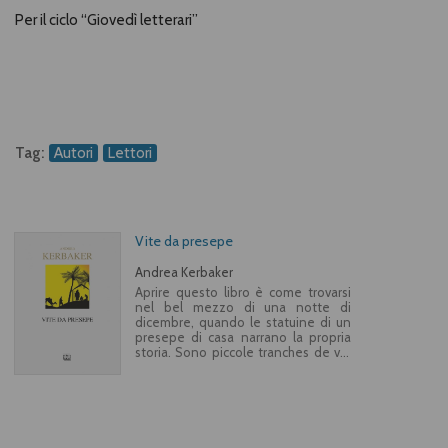
Per il ciclo “Giovedì letterari”
Tag:
Autori
Lettori
Vite da presepe
Andrea Kerbaker
Aprire questo libro è come trovarsi
nel bel mezzo di una notte di
dicembre, quando le statuine di un
presepe di casa narrano la propria
storia. Sono piccole tranches de vie
che non assomigliano affatto
all’agiografia del presepe spesso
retorica e buonista. C’è “la pecorella
sbagliata”, che arriva da un gioco per
bambini e irrompe in mezzo alle
eleganti colleghe del presepe, il