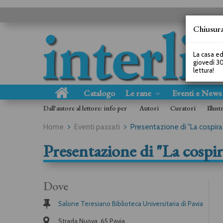
Chiusura
La casa ed
giovedì 30
lettura!
Catalogo
Le rane
Eventi e New
Dall'autore al lettore: info per
Autori
Curatori
Illust
Home
Eventi passati
Presentazione di "La cospiraz
Presentazione di "La cospir
Dove
Salone Teresiano Biblioteca Universitaria di Pavia
Strada Nuova, 65 Pavia