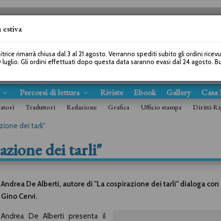
 estiva
SEGUICI SU
itrice rimarrà chiusa dal 3 al 21 agosto. Verranno spediti subito gli ordini ricev
 luglio. Gli ordini effettuati dopo questa data saranno evasi dal 24 agosto. 
s
Percorsi di lettura
Riviste
Ebook
Gallery
Casa 
ratori
Traduttori
Redazione
Grafica
Ufficio stampa
Diritti-Ri
ione dei tarli"
azione dei tarli"
Andrea De Alberti, autore di "La cospirazione dei tarli" dialoga con
Gino Cervi.
Andrea De Alberti presenta il