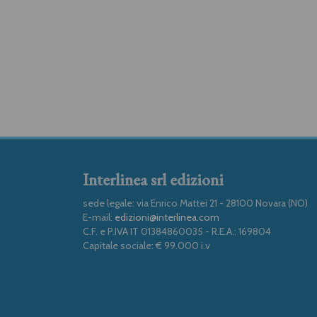
Interlinea srl edizioni
sede legale: via Enrico Mattei 21 - 28100 Novara (NO)
E-mail:
edizioni@interlinea.com
C.F. e P.IVA IT 01384860035 - R.E.A.: 169804
Capitale sociale: € 99.000 i.v