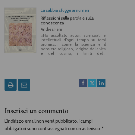
La sabbia sfugge ai numeri
Riflessioni sulla parola e sulla
conoscenza
Andrea Ferri
«Ho ascoltato autori, scienziati e
intellettuali d’ogni tempo su temi
promiscui, come la scienza e il
pensiero religioso, l’origine della vita
e del cosmo, i limiti della
conoscenza umana, il linguaggio e i
nomi del nostro mondo… Mi
basterebbe contribuire ad
accendere una luce su espressioni
dello spirito umano meno
conosciute, in grado di destare,
magari, in un raffronto con i molti
riferimenti che si troveranno invece
famigliari, anche solo un po’ della
sorpresa, della fascinazione e della
meraviglia che ho avvertito io
nell’incontrarle. L’invito è a lasciarsi
Inserisci un commento
trasportare dai molteplici risvolti del
sapere umano, in uno sforzo di
L'indirizzo email non verrà pubblicato. I campi
superamento, anche solo
amatoriale, delle nozioni a cui ci
obbligatori sono contrassegnati con un asterisco
*
costringono i doveri professionali e
gli interessi a cui siamo stati educati.