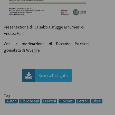
Presentazione di "La sabbia sfugge ai numeri" di
Andrea Ferri.
Con la moderazione di Riccardo Maccioni,
giornalista di Avvenire.
Scarica l'allegato
Tag:
Autori
Bibliotecari
Curatori
Docenti
Lettori
Librai