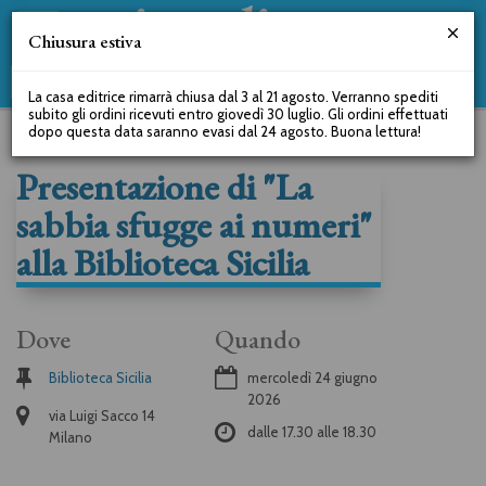
Chiusura estiva
La casa editrice rimarrà chiusa dal 3 al 21 agosto. Verranno spediti
subito gli ordini ricevuti entro giovedì 30 luglio. Gli ordini effettuati
dopo questa data saranno evasi dal 24 agosto. Buona lettura!
Presentazione di "La
sabbia sfugge ai numeri"
alla Biblioteca Sicilia
Dove
Quando
Biblioteca Sicilia
mercoledì 24 giugno
2026
via Luigi Sacco 14
dalle
17.30
alle
18.30
Milano