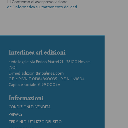
Confermo di aver preso visione
dell’informativa sul trattamento dei dati
Interlinea srl edizioni
sede legale: via Enrico Mattei 21 - 28100 Novara
(NO)
E-mail:
edizioni@interlinea.com
C.F. e P.IVA IT 01384860035 - R.E.A.: 169804
Capitale sociale: € 99.000 i.v
Informazioni
CONDIZIONI DI VENDITA
PRIVACY
TERMINI DI UTILIZZO DEL SITO