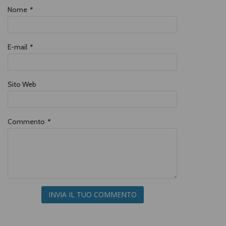
Con la consapevolezza che nel
Nome
*
viaggio inesauribile dentro la
conoscenza, e nelle parole per
esprimerla, non si trovano risposte
definitive (se non sino a quando
qualcuno ce ne propone di nuove),
E-mail
*
ma solo strumenti su misura per
onorare e migliorare l’esistenza che
ci è dato condividere» (dalla
premessa dell’autore).
Sito Web
Commento
*
INVIA IL TUO COMMENTO