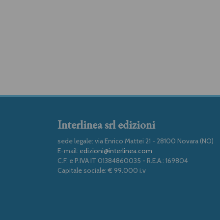
Interlinea srl edizioni
sede legale: via Enrico Mattei 21 - 28100 Novara (NO)
E-mail:
edizioni@interlinea.com
C.F. e P.IVA IT 01384860035 - R.E.A.: 169804
Capitale sociale: € 99.000 i.v