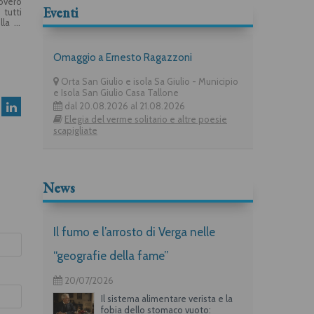
novero
Eventi
 tutti
lla in
ovani,
 anche
azione
Omaggio a Ernesto Ragazzoni
ink ai
Orta San Giulio e isola Sa Giulio - Municipio
e Isola San Giulio Casa Tallone
dal 20.08.2026 al 21.08.2026
Elegia del verme solitario e altre poesie
scapigliate
News
Il fumo e l’arrosto di Verga nelle
“geografie della fame”
20/07/2026
Il sistema alimentare verista e la
fobia dello stomaco vuoto: