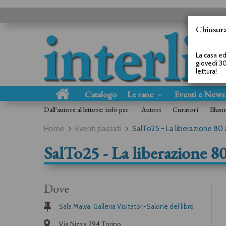
Chiusura
La casa ed
giovedì 30
lettura!
Catalogo
Le rane
Eventi e New
Dall'autore al lettore: info per
Autori
Curatori
Illust
Home
Eventi passati
SalTo25 - La liberazione 80 a
SalTo25 - La liberazione 80
Dove
Sala Malva, Galleria Visitatori-Salone del libro
Via Nizza 294 Torino