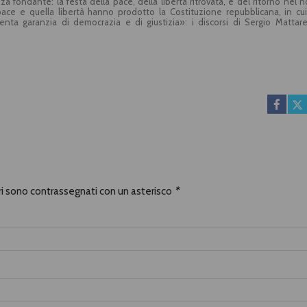
renza fondante: la festa della pace, della libertà ritrovata, e del ritorno nel 
ace e quella libertà hanno prodotto la Costituzione repubblicana, in cui
nta garanzia di democrazia e di giustizia»: i discorsi di Sergio Mattare
ra coinvolgente e uno stimolo a riflettere, anche per le generazioni più gi
pubblica sono temi sempre attuali visto che «la democrazia oggi vuol dire
a contro la corruzione e le mafie», nella convinzione che la festa della Liber
 dritta, a essere fedeli a noi stessi». Con una nota di Gianfranco Astori e i l
talia.
ori sono contrassegnati con un asterisco
*