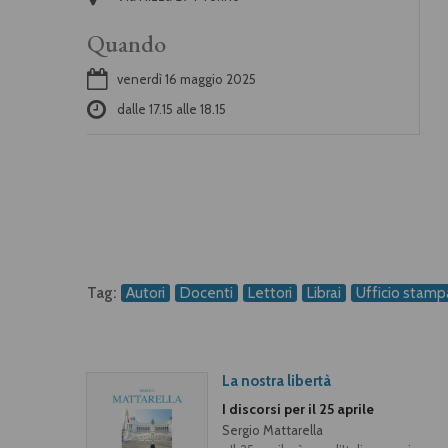
Quando
venerdì 16 maggio 2025
dalle
17.15
alle
18.15
Tag:
Autori
Docenti
Lettori
Librai
Ufficio stamp
La nostra libertà
I discorsi per il 25 aprile
Sergio Mattarella