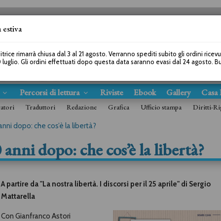
 estiva
SEGUICI SU
itrice rimarrà chiusa dal 3 al 21 agosto. Verranno spediti subito gli ordini ricev
 luglio. Gli ordini effettuati dopo questa data saranno evasi dal 24 agosto. 
s
Percorsi di lettura
Riviste
Ebook
Gallery
Casa 
ratori
Traduttori
Redazione
Grafica
Ufficio stampa
Diritti-Ri
nni dopo: che cos’è la libertà?
 anni dopo: che cos’è la libertà?
A partire da "La nostra libertà. I discorsi per il 25 aprile" di Sergio
Mattarella
Con Gianfranco Astori