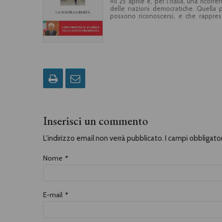
«Il 25 aprile è, per l’Italia, una ricor
delle nazioni democratiche. Quella p
possono riconoscersi, e che rapprese
occasione del 25 aprile sono una lettu
perché secondo il presidente della Re
battaglia per la legalità e lotta sever
sia «un incitamento a tenere la schiena
video dei discorsi nelle varie località d’I
Inserisci un commento
L'indirizzo email non verrà pubblicato. I campi obbligat
Nome
*
E-mail
*