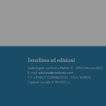
Interlinea srl edizioni
sede legale: via Enrico Mattei 21 - 28100 Novara (NO)
E-mail:
edizioni@interlinea.com
C.F. e P.IVA IT 01384860035 - R.E.A.: 169804
Capitale sociale: € 99.000 i.v