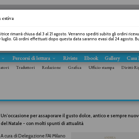
 estiva
SEGUICI SU
itrice rimarrà chiusa dal 3 al 21 agosto. Verranno spediti subito gli ordini ricev
 luglio. Gli ordini effettuati dopo questa data saranno evasi dal 24 agosto. 
s
Percorsi di lettura
Riviste
Ebook
Gallery
Casa 
ratori
Traduttori
Redazione
Grafica
Ufficio stampa
Diritti-Ri
Un'occasione per assaporare il gusto dolce, antico e sempre nuov
del Natale - con molti spunti di attualità
A cura di Delegazione FAI Milano