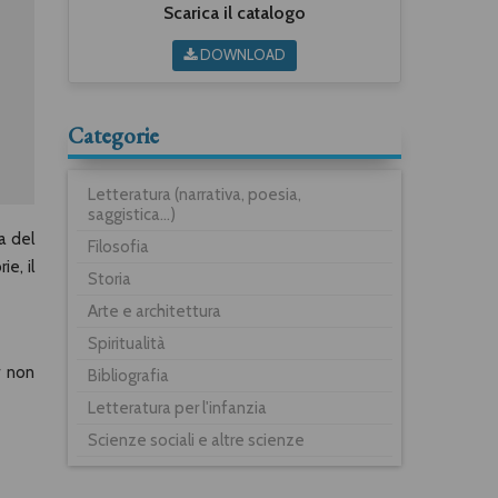
Scarica il catalogo
DOWNLOAD
Categorie
Letteratura (narrativa, poesia,
saggistica...)
a del
Filosofia
ie, il
Storia
Arte e architettura
Spiritualità
r non
Bibliografia
Letteratura per l'infanzia
Scienze sociali e altre scienze