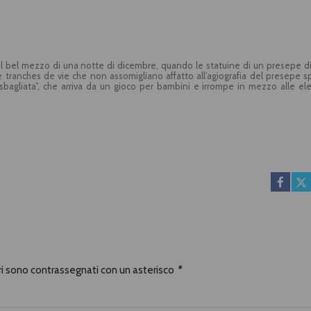
el bel mezzo di una notte di dicembre, quando le statuine di un presepe d
le tranches de vie che non assomigliano affatto all’agiografia del presepe 
a sbagliata”, che arriva da un gioco per bambini e irrompe in mezzo alle el
o a incontrare Gesù, la statuina del panettiere con troppo fiuto per gli affa
ago destituito e persino un postino. Ironia e tenerezza fanno assaporare, 
ce, antico e sempre nuovo, del Natale, con molti spunti di attualità.
ori sono contrassegnati con un asterisco
*