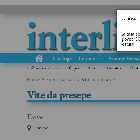
Chiusura
La casa ed
giovedì 30
lettura!
Catalogo
Le rane
Eventi e New
Dall'autore al lettore: info per
Autori
Curatori
Illust
Home
Eventi passati
Vite da presepe
Vite da presepe
Dove
online