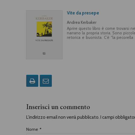
Vite da presepe
Andrea Kerbaker
Aprire questo libro è come trovarsi n
narrano la propria storia. Sono picco
retorica e buonista. C’è “la pecorell
colleghe del presepe, il ladro destinat
lavandaie con le loro storie, il re m
lettura che non ha fretta, il gusto dol
Inserisci un commento
L'indirizzo email non verrà pubblicato. I campi obbligat
Nome
*