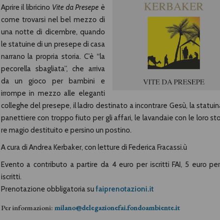
Aprire il libricino
Vite da Presepe
è
come trovarsi nel bel mezzo di
una notte di dicembre, quando
le statuine di un presepe di casa
narrano la propria storia. C’è “la
pecorella sbagliata”, che arriva
da un gioco per bambini e
irrompe in mezzo alle eleganti
colleghe del presepe, il ladro destinato a incontrare Gesù, la statuin
panettiere con troppo fiuto per gli affari, le lavandaie con le loro stor
re magio destituito e persino un postino.
A cura di Andrea Kerbaker, con letture di Federica Fracassi.ù
Evento a contributo a partire da 4 euro per iscritti FAI, 5 euro pe
iscritti.
Prenotazione obbligatoria su
faiprenotazioni.it
Per informazioni:
milano@delegazionefai.fondoambiente.it