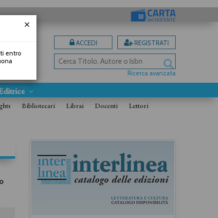
ACCEDI
REGISTRATI
uti entro
Buona
Ricerca avanzata
Editrice
ghts
Bibliotecari
Librai
Docenti
Lettori
o