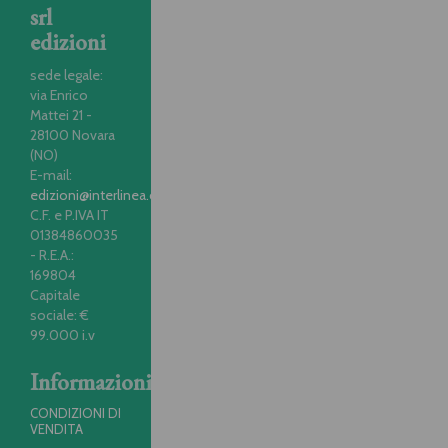
srl
edizioni
sede legale:
via Enrico
Mattei 21 -
28100 Novara
(NO)
E-mail:
edizioni@interlinea.com
C.F. e P.IVA IT
01384860035
- R.E.A.:
169804
Capitale
sociale: €
99.000 i.v
Informazioni
CONDIZIONI DI
VENDITA