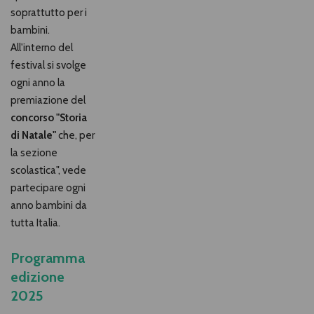
soprattutto per i
bambini.
All'interno del
festival si svolge
ogni anno la
premiazione del
concorso "Storia
di Natale"
che, per
la sezione
scolastica", vede
partecipare ogni
anno bambini da
tutta Italia.
Programma
edizione
2025