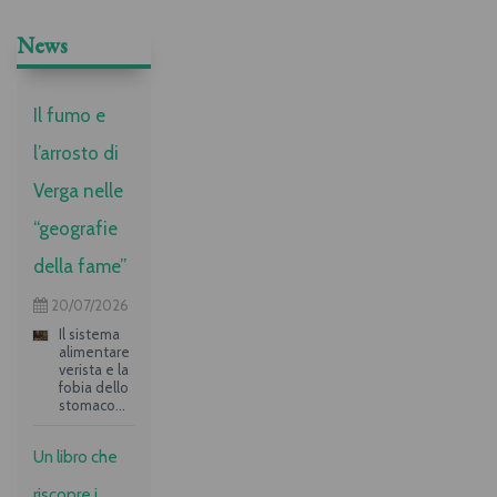
News
Il fumo e
l’arrosto di
Verga nelle
“geografie
della fame”
20/07/2026
Il sistema
alimentare
verista e la
fobia dello
stomaco
vuoto:
quando il
Un libro che
paradigma
alimentare
riscopre i
racconta le