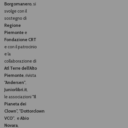
Borgomanero
, si
svolge con il
sostegno di
Regione
Piemonte
e
Fondazione CRT
e con il patrocinio
e la
collaborazione di
Atl Terre dell'Alto
Piemonte
, rivista
"Andersen"
,
Juniorlibri.it
,
le associazioni
"Il
Pianeta dei
Clown",
"Dottorclown
VCO"
, e
Abio
Novara
,