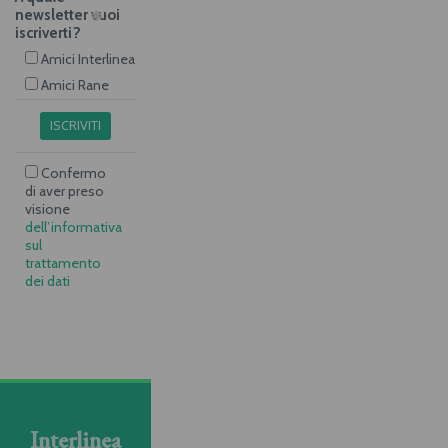
newsletter vuoi
iscriverti?
Amici Interlinea
Amici Rane
ISCRIVITI
Confermo
di aver preso
visione
dell’informativa
sul
trattamento
dei dati
Interlinea