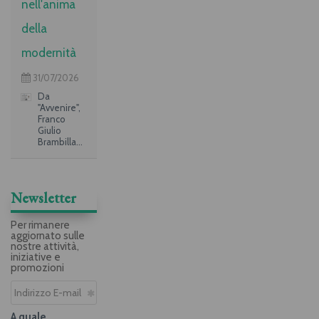
nell'anima
della
modernità
31/07/2026
Da
"Avvenire",
Franco
Giulio
Brambilla
su "Un
santo per
amico" di
Renato
Newsletter
Corti
Per rimanere
aggiornato sulle
nostre attività,
iniziative e
promozioni
A quale