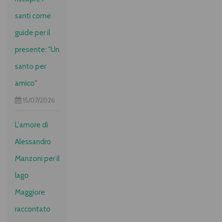
trasformazioni
storiche e
santi come
culturali
dell’Italia
guide per il
unita.
presente: "Un
santo per
amico"
15/07/2026
L'amore di
Alessandro
Manzoni per il
lago
Maggiore
raccontato