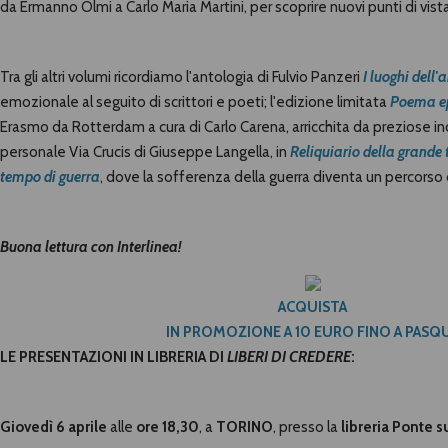
da Ermanno Olmi a Carlo Maria Martini, per scoprire nuovi punti di vista 
Tra gli altri volumi ricordiamo l'antologia di Fulvio Panzeri
I luoghi dell
emozionale al seguito di scrittori e poeti;
l'edizione limitata
Poema ep
Erasmo da Rotterdam a cura di Carlo Carena, arricchita da preziose inci
personale Via Crucis di Giuseppe Langella, in
Reliquiario della grande t
tempo di guerra
, dove la sofferenza della guerra diventa un percorso
Buona lettura con Interlinea!
ACQUISTA
IN PROMOZIONE A 10 EURO FINO A PASQ
LE PRESENTAZIONI IN LIBRERIA DI
LIBERI DI
CREDERE
:
Giovedì 6 aprile
alle
ore 18,30
, a
TORINO
,
presso la
libreria Ponte s