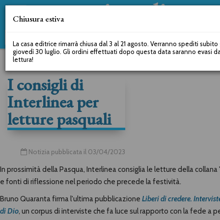
Chiusura estiva
La casa editrice rimarrà chiusa dal 3 al 21 agosto. Verranno spediti subito g
giovedì 30 luglio. Gli ordini effettuati dopo questa data saranno evasi 
lettura!
I consigli di
Interlinea per
letture pasquali
Notizia pubblicata il 03/04/2023
In prossimità della Pasqua, Interlinea consiglia le letture della collana "
e fonti di riflessione nel periodo che precede la festività.
Bruno Quaranta firma l'ultima pubblicazione
Liberi di credere. Intervis
di Dio
, un corpus di interviste che fa luce sul rapporto con la fede a pe