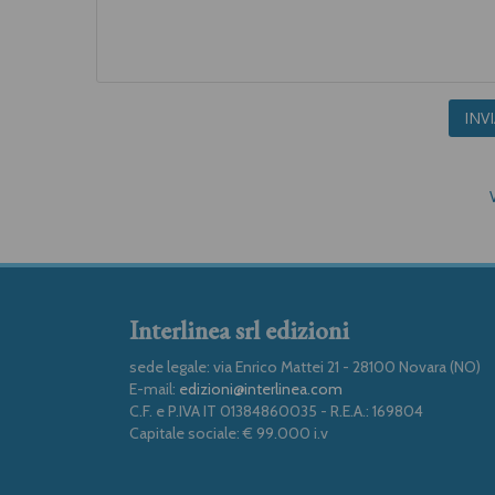
INV
Interlinea srl edizioni
sede legale: via Enrico Mattei 21 - 28100 Novara (NO)
E-mail:
edizioni@interlinea.com
C.F. e P.IVA IT 01384860035 - R.E.A.: 169804
Capitale sociale: € 99.000 i.v