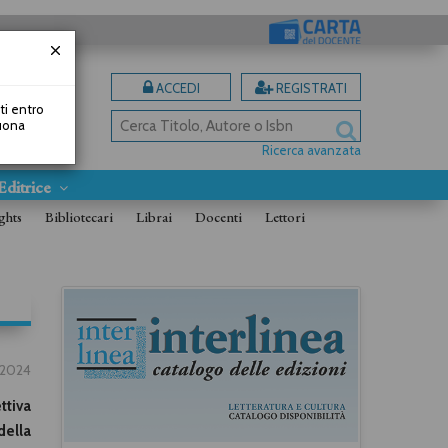
ACCEDI
REGISTRATI
uti entro
Buona
Ricerca avanzata
Editrice
ghts
Bibliotecari
Librai
Docenti
Lettori
2/2024
ttiva
della