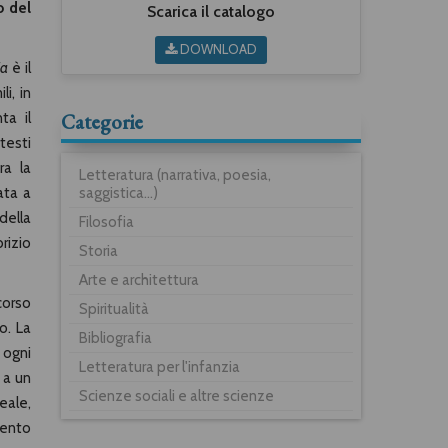
o del
Scarica il catalogo
DOWNLOAD
ia
è il
i, in
Categorie
ta il
testi
ra la
Letteratura (narrativa, poesia,
saggistica...)
rata a
della
Filosofia
rizio
Storia
Arte e architettura
corso
Spiritualità
o. La
Bibliografia
 ogni
Letteratura per l'infanzia
 a un
Scienze sociali e altre scienze
eale,
mento