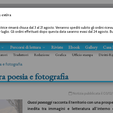
 estiva
SEGUICI SU
itrice rimarrà chiusa dal 3 al 21 agosto. Verranno spediti subito gli ordini ricev
 luglio. Gli ordini effettuati dopo questa data saranno evasi dal 24 agosto. 
s
Percorsi di lettura
Riviste
Ebook
Gallery
Casa 
ratori
Traduttori
Redazione
Grafica
Ufficio stampa
Diritti-Ri
a e fotografia
ra poesia e fotografia
Notizia pubblicata il 03/1
Quasi paesaggi
racconta il territorio con una prospe
inedita tra immagini e letteratura all’interno 