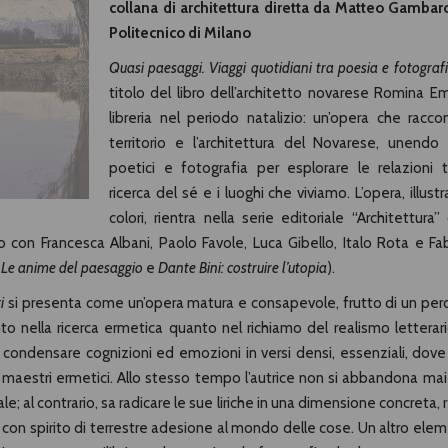
collana di architettura diretta da Matteo Gambar
Politecnico di Milano
Quasi paesaggi. Viaggi quotidiani tra poesia e fotograf
titolo del libro dell’architetto novarese Romina Emil
libreria nel periodo natalizio: un’opera che raccon
territorio e l’architettura del Novarese, unendo 
poetici e fotografia per esplorare le relazioni t
ricerca del sé e i luoghi che viviamo. L’opera, illust
colori, rientra nella serie editoriale “Architettura” 
 con Francesca Albani, Paolo Favole, Luca Gibello, Italo Rota e Fab
,
Le anime del paesaggio
e
Dante Bini: costruire l’utopia
).
i
si presenta come un’opera matura e consapevole, frutto di un per
to nella ricerca ermetica quanto nel richiamo del realismo letterari
di condensare cognizioni ed emozioni in versi densi, essenziali, dove
i maestri ermetici. Allo stesso tempo l’autrice non si abbandona mai
; al contrario, sa radicare le sue liriche in una dimensione concreta, r
 con spirito di terrestre adesione al mondo delle cose. Un altro ele