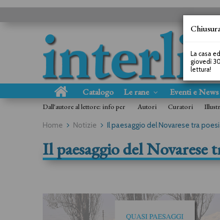
Chiusura
La casa ed
giovedì 30
lettura!
Catalogo
Le rane
Eventi e New
Dall'autore al lettore: info per
Autori
Curatori
Illust
Home
Notizie
Il paesaggio del Novarese tra poesi
Il paesaggio del Novarese t