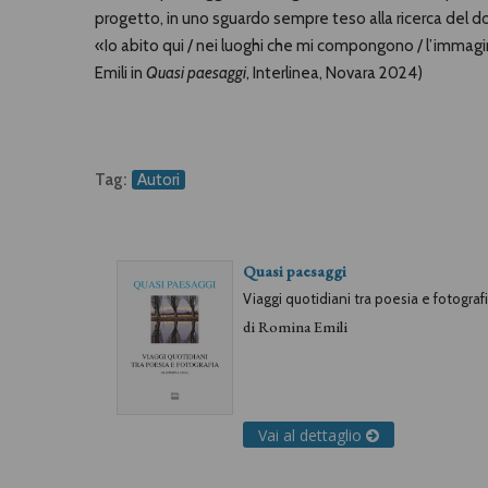
progetto, in uno sguardo sempre teso alla ricerca del d
«Io abito qui / nei luoghi che mi compongono / l’immagi
Emili in
Quasi paesaggi
, Interlinea, Novara 2024)
Tag:
Autori
Quasi paesaggi
Viaggi quotidiani tra poesia e fotograf
di
Romina Emili
Vai al dettaglio