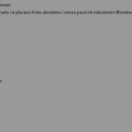
omani.
nario / e placano il mio desiderio / senza pace né soluzione» (Romina
ia