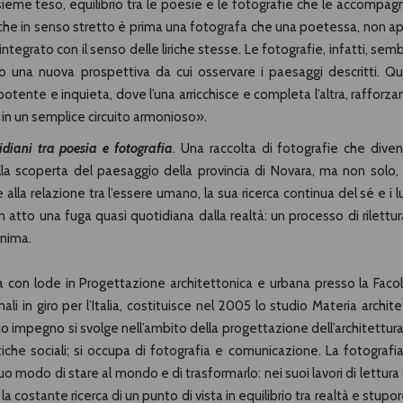
nsieme teso, equilibrio tra le poesie e le fotografie che le accompag
i che in senso stretto è prima una fotografa che una poetessa, non a
grato con il senso delle liriche stesse. Le fotografie, infatti, sem
o una nuova prospettiva da cui osservare i paesaggi descritti. Q
tente e inquieta, dove l’una arricchisce e completa l’altra, rafforzan
o in un semplice circuito armonioso».
diani tra poesia e fotografia
. Una raccolta di fotografie che dive
la scoperta del paesaggio della provincia di Novara, ma non solo, 
e alla relazione tra l’essere umano, la sua ricerca continua del sé e i 
n atto una fuga quasi quotidiana dalla realtà: un processo di rilettur
anima.
a con lode in Progettazione architettonica e urbana presso la Facol
ali in giro per l’Italia, costituisce nel 2005 lo studio Materia archite
uo impegno si svolge nell’ambito della progettazione dell’architettura
iche sociali; si occupa di fotografia e comunicazione. La fotografia
suo modo di stare al mondo e di trasformarlo: nei suoi lavori di lettura
a costante ricerca di un punto di vista in equilibrio tra realtà e stupo