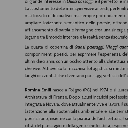
di grande interesse in
Quasi paesaggi
è il perfetto, e i
L’accostamento delle immagini visive ai testi, per Emil
mai forzato o decorativo, ma sempre profondamente inte
ampliare l’orizzonte semantico delle poesie, offrend
affiancamento di parola e immagine crea una sinergia po
legame tra il mondo interiore e la realtà senza risolverl
La quarta di copertina di
Quasi paesaggi. Viaggi quoti
componimenti poetici, per esprimere l’esperienza del
ultimi dieci anni, con un occhio attento all’architettura 
che vive. Attraverso la macchina fotografica si mette i
luoghi orizzontali che diventano paesaggi verticali dell’
Romina Emili
nasce a Foligno (PG) nel 1974 e si laure
Architettura di Firenze. Dopo alcuni incarichi profession
integrata a Novara, dove attualmente vive e lavora. Il s
l’attenzione alla sostenibilità ambientale e alle temat
poesia sono, insieme con la pratica dell’architettura, il 
città, del paesaggio e della gente che lo abita, esprime l