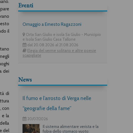
nano.
Eventi
ppare
brano
uesto
Omaggio a Ernesto Ragazzoni
do il
Orta San Giulio e isola Sa Giulio - Municipio
e Isola San Giulio Casa Tallone
dal 20.08.2026 al 21.08.2026
ntano
Elegia del verme solitario e altre poesie
scapigliate
negli
luoghi
a dei
News
tà di
Il fumo e l’arrosto di Verga nelle
ttura
“geografie della fame”
, con
 e la
20/07/2026
 della
Il sistema alimentare verista e la
re del
fobia dello stomaco vuoto: