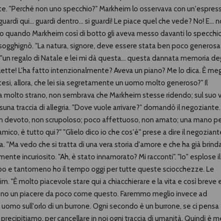
te. "Perché non uno specchio?" Markheim lo osservava con un'espres
rdi qui... guardi dentro... si guardi! Le piace quel che vede? No! E... 
ro quando Markheim così di botto gli aveva messo davanti lo specchi
o, sogghignò. "La natura, signore, deve essere stata ben poco generos
 "un regalo di Natale e lei mi dà questa... questa dannata memoria deg
oilette! L'ha fatto intenzionalmente? Aveva un piano? Me lo dica. È meg
ipotesi, allora, che lei sia segretamente un uomo molto generoso?" Il
 molto strano, non sembrava che Markheim stesse ridendo; sul suo 
na traccia di allegria. "Dove vuole arrivare?" domandò il negoziante.
non devoto, non scrupoloso; poco affettuoso, non amato; una mano pe
amico, è tutto qui?" "Glielo dico io che cos'è" prese a dire il negoziant
 "Ma vedo che si tratta di una vera storia d'amore e che ha già brind
ente incuriosito. "Ah, è stato innamorato? Mi racconti". "Io" esplose il
po e tantomeno ho il tempo oggi per tutte queste sciocchezze. Le
m. "È molto piacevole stare qui a chiacchierare e la vita e così breve 
mmeno un piacere da poco come questo. Faremmo meglio invece ad
uomo sull'orlo di un burrone. Ogni secondo è un burrone, se ci pensa
 precipitiamo, per cancellare in noi ogni traccia di umanità. Quindi è m