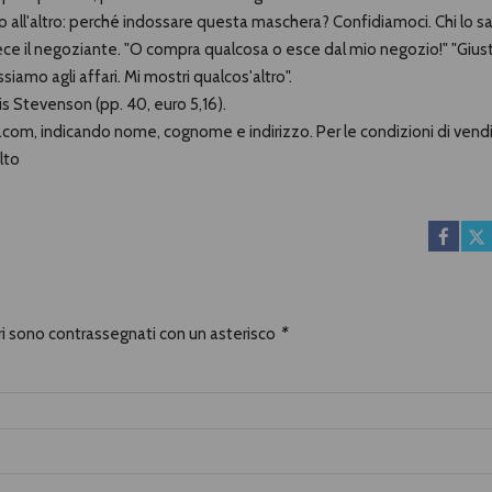
no all'altro: perché indossare questa maschera? Confidiamoci. Chi lo sa
ece il negoziante. "O compra qualcosa o esce dal mio negozio!" "Gius
iamo agli affari. Mi mostri qualcos'altro".
s Stevenson (pp. 40, euro 5,16).
nea.com, indicando nome, cognome e indirizzo. Per le condizioni di vend
lto
ori sono contrassegnati con un asterisco
*