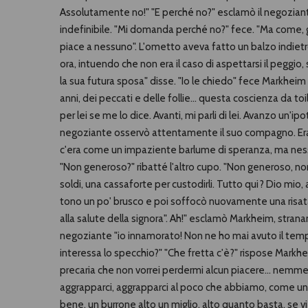
Assolutamente no!" "E perché no?" esclamò il negozian
indefinibile. "Mi domanda perché no?" fece. "Ma come, gua
piace a nessuno". L'ometto aveva fatto un balzo indiet
ora, intuendo che non era il caso di aspettarsi il peggi
la sua futura sposa" disse. "Io le chiedo" fece Markheim
anni, dei peccati e delle follie... questa coscienza da t
per lei se me lo dice. Avanti, mi parli di lei. Avanzo un'
negoziante osservò attentamente il suo compagno. Era
c'era come un impaziente barlume di speranza, ma nessu
"Non generoso?" ribatté l'altro cupo. "Non generoso, 
soldi, una cassaforte per custodirli. Tutto qui? Dio mio, 
tono un po' brusco e poi soffocò nuovamente una risata.
alla salute della signora". Ah!" esclamò Markheim, stranam
negoziante "io innamorato! Non ne ho mai avuto il tem
interessa lo specchio?" "Che fretta c'è?" rispose Markhei
precaria che non vorrei perdermi alcun piacere... ne
aggrapparci, aggrapparci al poco che abbiamo, come un 
bene, un burrone alto un miglio, alto quanto basta, se vi