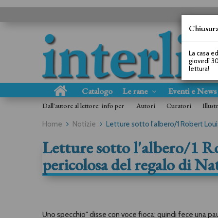
Chiusura
La casa ed
giovedì 30
lettura!
Catalogo
Le rane
Eventi e New
Dall'autore al lettore: info per
Autori
Curatori
Illust
Home
Notizie
Letture sotto l'albero/1 Robert Lou
Letture sotto l'albero/1 R
pericolosa del regalo di Na
Uno specchio" disse con voce fioca; quindi fece una pa