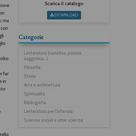
Scarica il catalogo
sione
non
DOWNLOAD
o; ma
a con
Categorie
li
lio
Letteratura (narrativa, poesia,
saggistica...)
volto
Filosofia
r far
Storia
e in
Arte e architettura
ato
Spiritualità
Bibliografia
Letteratura per l'infanzia
e
Scienze sociali e altre scienze
eglio