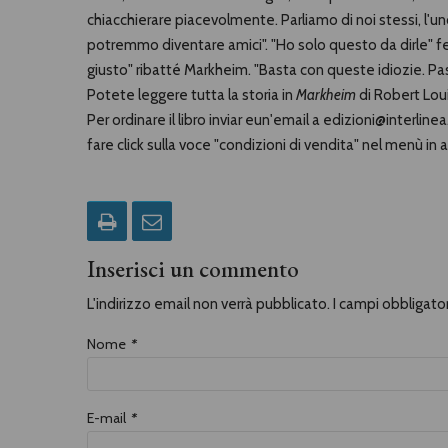
chiacchierare piacevolmente. Parliamo di noi stessi, l'u
potremmo diventare amici". "Ho solo questo da dirle" f
giusto" ribatté Markheim. "Basta con queste idiozie. Pass
Potete leggere tutta la storia in
Markheim
di Robert Loui
Per ordinare il libro inviar eun'email a edizioni@interli
fare click sulla voce "condizioni di vendita" nel menù in a
Inserisci un commento
L'indirizzo email non verrà pubblicato. I campi obbligat
Nome
*
E-mail
*