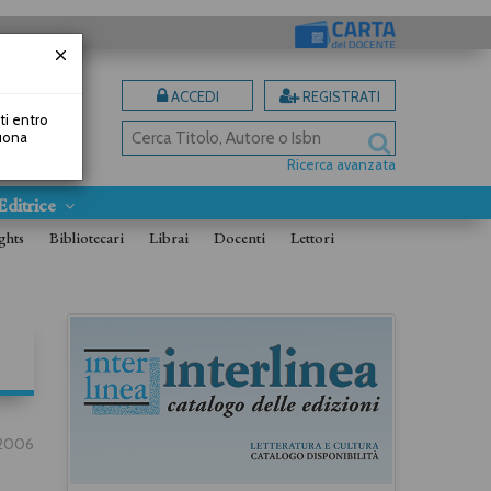
ACCEDI
REGISTRATI
uti entro
Buona
Ricerca avanzata
Editrice
ghts
Bibliotecari
Librai
Docenti
Lettori
2/2006