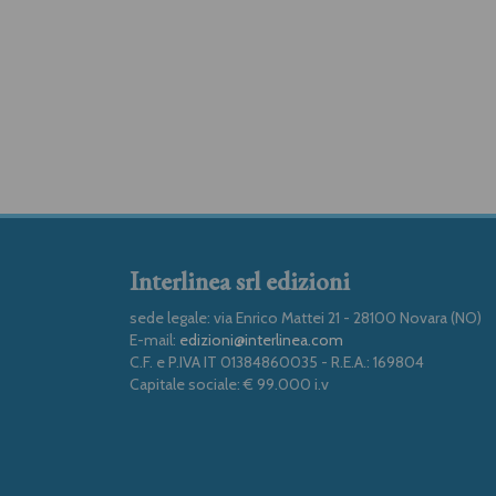
Interlinea srl edizioni
sede legale: via Enrico Mattei 21 - 28100 Novara (NO)
E-mail:
edizioni@interlinea.com
C.F. e P.IVA IT 01384860035 - R.E.A.: 169804
Capitale sociale: € 99.000 i.v