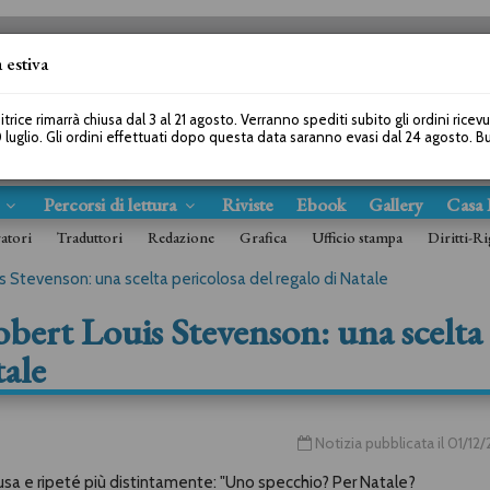
 estiva
SEGUICI SU
itrice rimarrà chiusa dal 3 al 21 agosto. Verranno spediti subito gli ordini ricev
 luglio. Gli ordini effettuati dopo questa data saranno evasi dal 24 agosto. 
s
Percorsi di lettura
Riviste
Ebook
Gallery
Casa 
ratori
Traduttori
Redazione
Grafica
Ufficio stampa
Diritti-Ri
is Stevenson: una scelta pericolosa del regalo di Natale
obert Louis Stevenson: una scelta
tale
Notizia pubblicata il 01/1
usa e ripeté più distintamente: "Uno specchio? Per Natale?