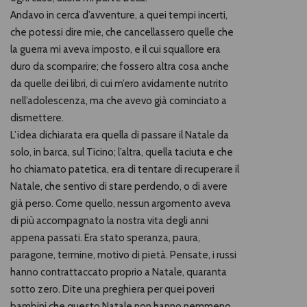
Andavo in cerca d’avventure, a quei tempi incerti,
che potessi dire mie, che cancellassero quelle che
la guerra mi aveva imposto, e il cui squallore era
duro da scomparire; che fossero altra cosa anche
da quelle dei libri, di cui m’ero avidamente nutrito
nell’adolescenza, ma che avevo già cominciato a
dismettere.
L’idea dichiarata era quella di passare il Natale da
solo, in barca, sul Ticino; l’altra, quella taciuta e che
ho chiamato patetica, era di tentare di recuperare il
Natale, che sentivo di stare perdendo, o di avere
già perso. Come quello, nessun argomento aveva
di più accompagnato la nostra vita degli anni
appena passati. Era stato speranza, paura,
paragone, termine, motivo di pietà. Pensate, i russi
hanno contrattaccato proprio a Natale, quaranta
sotto zero. Dite una preghiera per quei poveri
bambini che questo Natale non hanno nemmeno