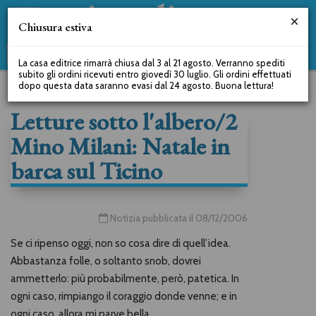
Chiusura estiva
La casa editrice rimarrà chiusa dal 3 al 21 agosto. Verranno spediti
subito gli ordini ricevuti entro giovedì 30 luglio. Gli ordini effettuati
dopo questa data saranno evasi dal 24 agosto. Buona lettura!
Letture sotto l'albero/2
Mino Milani: Natale in
barca sul Ticino
Notizia pubblicata il 08/12/2006
Se ci ripenso oggi, non so cosa dire di quell’idea.
Abbastanza folle, o soltanto snob, dovrei
ammetterlo: più probabilmente, però, patetica. In
ogni caso, rimpiango il coraggio donde venne; e in
ogni caso, allora mi parve bella.