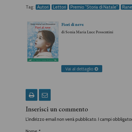
Tag:
Autori
Lettori
Premio "Storia di Natale"
Ran
Fiori di neve
di
Sonia Maria Luce Possentini
Vai al dettaglio
Inserisci un commento
L'indirizzo email non verrà pubblicato. I campi obbligat
Nome
*