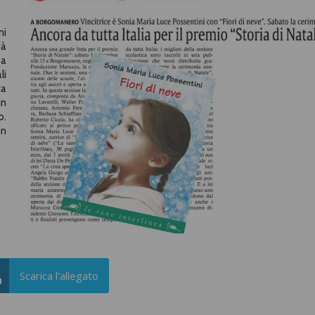
ni
dà
 a
li
ca
in
o.
on
Scarica l'allegato