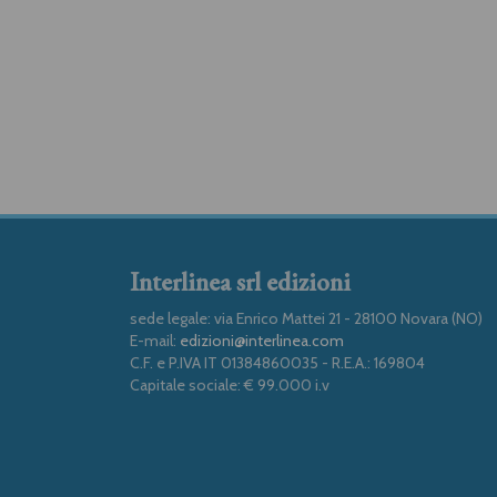
Interlinea srl edizioni
sede legale: via Enrico Mattei 21 - 28100 Novara (NO)
E-mail:
edizioni@interlinea.com
C.F. e P.IVA IT 01384860035 - R.E.A.: 169804
Capitale sociale: € 99.000 i.v