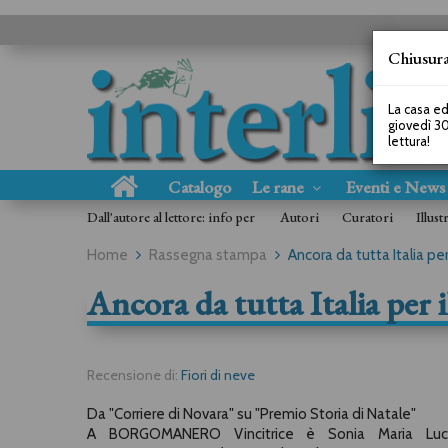
Chiusura
La casa ed
giovedì 30
lettura!
Catalogo
Le rane
Eventi e New
Dall'autore al lettore: info per
Autori
Curatori
Illust
Home
Rassegna stampa
Ancora da tutta Italia per
Ancora da tutta Italia per 
Recensione di:
Fiori di neve
Da "Corriere di Novara" su "Premio Storia di Natale"
A BORGOMANERO Vincitrice è Sonia Maria Lu