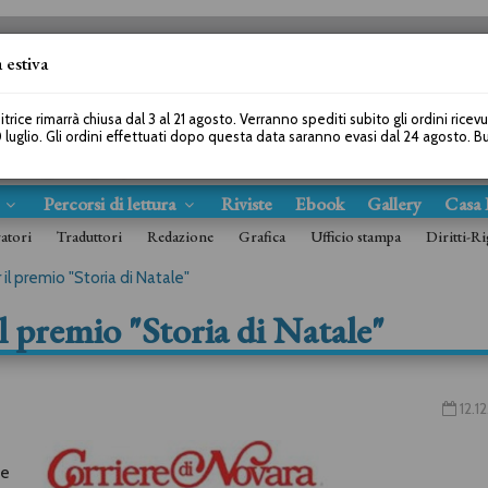
 estiva
SEGUICI SU
itrice rimarrà chiusa dal 3 al 21 agosto. Verranno spediti subito gli ordini ricev
 luglio. Gli ordini effettuati dopo questa data saranno evasi dal 24 agosto. 
s
Percorsi di lettura
Riviste
Ebook
Gallery
Casa 
ratori
Traduttori
Redazione
Grafica
Ufficio stampa
Diritti-Ri
 il premio "Storia di Natale"
il premio "Storia di Natale"
12.1
ce