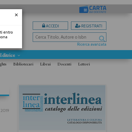
ACCEDI
REGISTRATI
uti entro
Buona
Ricerca avanzata
Editrice
ghts
Bibliotecari
Librai
Docenti
Lettori
2.2019