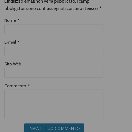
L'indirizzo email non verrà pubblicato. I campi
obbligatori sono contrassegnati con un asterisco
*
Nome
*
E-mail
*
Sito Web
Commento
*
INVIA IL TUO COMMENTO