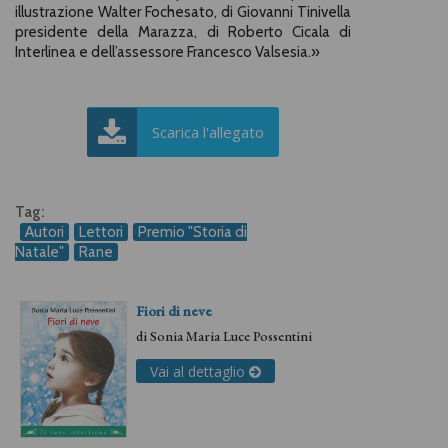
illustrazione Walter Fochesato, di Giovanni Tinivella
presidente della Marazza, di Roberto Cicala di
Interlinea e dell’assessore Francesco Valsesia.
»
Scarica l'allegato
Tag:
Autori
Lettori
Premio "Storia di
Natale"
Rane
Fiori di neve
di
Sonia Maria Luce Possentini
Vai al dettaglio