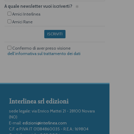
A quale newsletter vuoi iscriverti?
Amici Interlinea
Amici Rane
ISCRIVITI
Confermo di aver preso visione
dell’informativa sul trattamento dei dati
Interlinea srl edizioni
sede legale: via Enrico Mattei 21 - 28100 Novara
(NO)
E-mail:
edizioni@interlinea.com
C.F. e P.IVA IT 01384860035 - R.E.A.: 169804