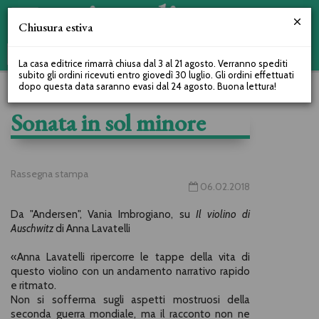
Chiusura estiva
La casa editrice rimarrà chiusa dal 3 al 21 agosto. Verranno spediti
subito gli ordini ricevuti entro giovedì 30 luglio. Gli ordini effettuati
dopo questa data saranno evasi dal 24 agosto. Buona lettura!
Sonata in sol minore
Rassegna stampa
06.02.2018
Da "Andersen", Vania Imbrogiano, su
Il violino di
Auschwitz
di Anna Lavatelli
«Anna Lavatelli ripercorre le tappe della vita di
questo violino con un andamento narrativo rapido
e ritmato.
Non si sofferma sugli aspetti mostruosi della
seconda guerra mondiale, ma il racconto non ne