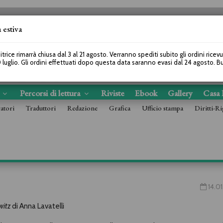
 estiva
SEGUICI SU
itrice rimarrà chiusa dal 3 al 21 agosto. Verranno spediti subito gli ordini ricev
 luglio. Gli ordini effettuati dopo questa data saranno evasi dal 24 agosto. 
s
Percorsi di lettura
Riviste
Ebook
Gallery
Casa 
ratori
Traduttori
Redazione
Grafica
Ufficio stampa
Diritti-Ri
14.01
witz
di Anna Lavatelli