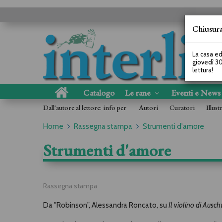
Chiusura
La casa ed
giovedì 30
lettura!
Catalogo
Le rane
Eventi e New
Dall'autore al lettore: info per
Autori
Curatori
Illust
Home
Rassegna stampa
Strumenti d'amore
Strumenti d'amore
Rassegna stampa
Da "Robinson", Alessandra Roncato, su
Il violino di Ausch