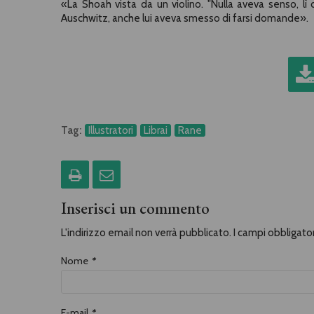
«La Shoah vista da un violino. "Nulla aveva senso, lì d
Auschwitz, anche lui aveva smesso di farsi domande».
Tag:
Illustratori
Librai
Rane
Inserisci un commento
L'indirizzo email non verrà pubblicato. I campi obbligat
Nome
*
E-mail
*