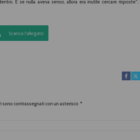
entro. E se nulla aveva senso, allora era inutile cercare risposte": l
Scarica l'allegato
ori sono contrassegnati con un asterisco
*