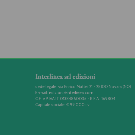
Interlinea srl edizioni
sede legale: via Enrico Mattei 21 - 28100 Novara (NO)
E-mail:
edizioni@interlinea.com
C.F. e P.IVA IT 01384860035 - R.E.A.: 169804
Capitale sociale: € 99.000 i.v