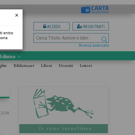
ACCEDI
REGISTRATI
uti entro
Buona
Ricerca avanzata
Editrice
ghts
Bibliotecari
Librai
Docenti
Lettori
.2018