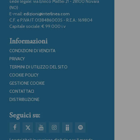
sede legale: via Enrico Mattei 21 - 28100 Novara
(NO)
E-mail:
edizioni@interlinea.com
C.F. e P.IVA IT 01384860035 - R.E.A.: 169804
Capitale sociale: € 99.000 i.v
Informazioni
CONDIZIONI DI VENDITA
PRIVACY
TERMINI DI UTILIZZO DEL SITO
COOKIE POLICY
GESTIONE COOKIE
CONTATTACI
DISTRIBUZIONE
Seguici su:
I nostri titoli in versione digitale per il mondo