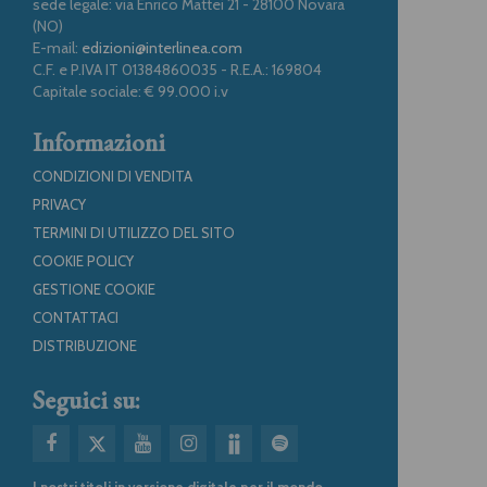
sede legale: via Enrico Mattei 21 - 28100 Novara
(NO)
E-mail:
edizioni@interlinea.com
C.F. e P.IVA IT 01384860035 - R.E.A.: 169804
Capitale sociale: € 99.000 i.v
Informazioni
CONDIZIONI DI VENDITA
PRIVACY
TERMINI DI UTILIZZO DEL SITO
COOKIE POLICY
GESTIONE COOKIE
CONTATTACI
DISTRIBUZIONE
Seguici su:
I nostri titoli in versione digitale per il mondo