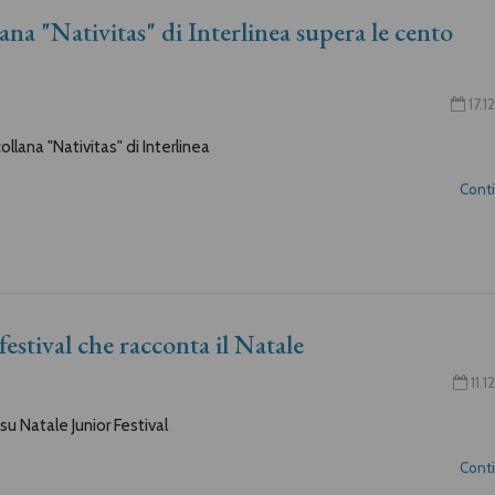
lana "Nativitas" di Interlinea supera le cento
17.1
llana "Nativitas" di Interlinea
Cont
festival che racconta il Natale
11.1
u Natale Junior Festival
Cont