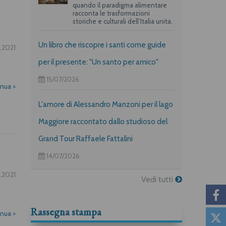
quando il paradigma alimentare
racconta le trasformazioni
storiche e culturali dell’Italia unita.
Un libro che riscopre i santi come guide
2.2021
per il presente: "Un santo per amico"
15/07/2026
inua
>
L'amore di Alessandro Manzoni per il lago
Maggiore raccontato dallo studioso del
Grand Tour Raffaele Fattalini
14/07/2026
2.2021
Vedi tutti
Rassegna stampa
inua
>