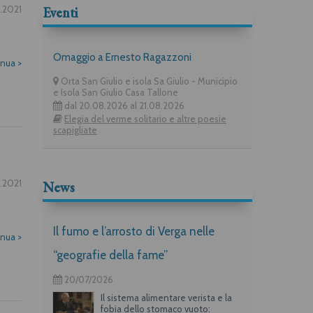
2.2021
Eventi
Omaggio a Ernesto Ragazzoni
inua
>
Orta San Giulio e isola Sa Giulio - Municipio
e Isola San Giulio Casa Tallone
dal 20.08.2026 al 21.08.2026
Elegia del verme solitario e altre poesie
scapigliate
2.2021
News
Il fumo e l’arrosto di Verga nelle
inua
>
“geografie della fame”
20/07/2026
Il sistema alimentare verista e la
fobia dello stomaco vuoto: