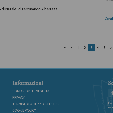
o di Natale" di Ferdinando Albertazzi
Cont
1
2
3
4
5
Informazioni
Se
CONDIZIONI DI VENDITA
PRIVACY
I n
TERMINI DI UTILIZZO DEL SITO
int
COOKIE POLICY