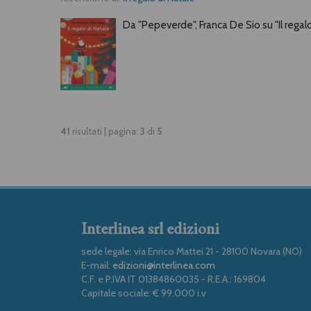
Da "Pepeverde", Franca De Sio su "Il regal
41
risultati | pagina:
3
di
5
Interlinea srl edizioni
sede legale: via Enrico Mattei 21 - 28100 Novara (NO)
E-mail:
edizioni@interlinea.com
C.F. e P.IVA IT 01384860035 - R.E.A.: 169804
Capitale sociale: € 99.000 i.v