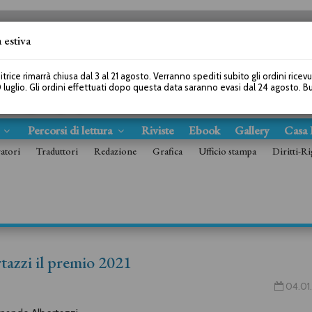
 estiva
SEGUICI SU
itrice rimarrà chiusa dal 3 al 21 agosto. Verranno spediti subito gli ordini ricev
 luglio. Gli ordini effettuati dopo questa data saranno evasi dal 24 agosto. 
s
Percorsi di lettura
Riviste
Ebook
Gallery
Casa 
ratori
Traduttori
Redazione
Grafica
Ufficio stampa
Diritti-Ri
rtazzi il premio 2021
04.01