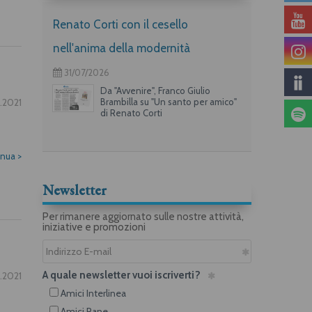
Renato Corti con il cesello
nell'anima della modernità
31/07/2026
Da "Avvenire", Franco Giulio
.2021
Brambilla su "Un santo per amico"
di Renato Corti
inua
>
Newsletter
Per rimanere aggiornato sulle nostre attività,
iniziative e promozioni
A quale newsletter vuoi iscriverti?
.2021
Amici Interlinea
Amici Rane