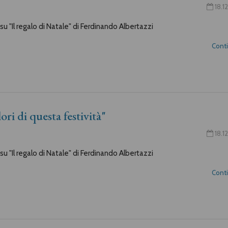
18.1
u "Il regalo di Natale" di Ferdinando Albertazzi
Cont
lori di questa festività"
18.1
u "Il regalo di Natale" di Ferdinando Albertazzi
Cont