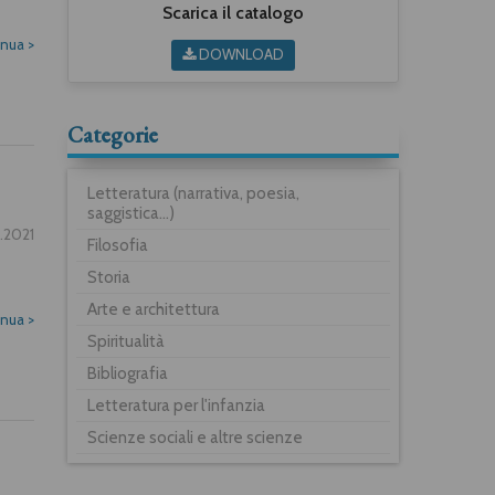
Scarica il catalogo
inua
>
DOWNLOAD
Categorie
Letteratura (narrativa, poesia,
saggistica...)
.2021
Filosofia
Storia
Arte e architettura
inua
>
Spiritualità
Bibliografia
Letteratura per l'infanzia
Scienze sociali e altre scienze