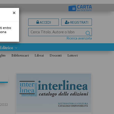
ACCEDI
REGISTRATI
uti entro
Buona
Ricerca avanzata
Editrice
ghts
Bibliotecari
Librai
Docenti
Lettori
.2022