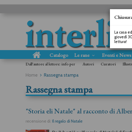
Chiusura
La casa ed
giovedì 30
lettura!
Catalogo
Le rane
Eventi e New
Dall'autore al lettore: info per
Autori
Curatori
Illust
Home
Rassegna stampa
Rassegna stampa
"Storia eli Natale" al racconto di Albe
recensione di:
Il regalo di Natale