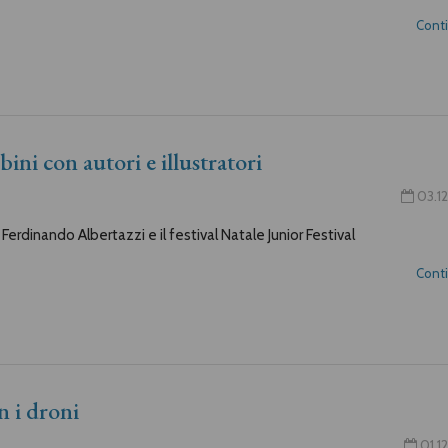
Cont
bini con autori e illustratori
03.12
 Ferdinando Albertazzi e il festival Natale Junior Festival
Cont
 i droni
01.12