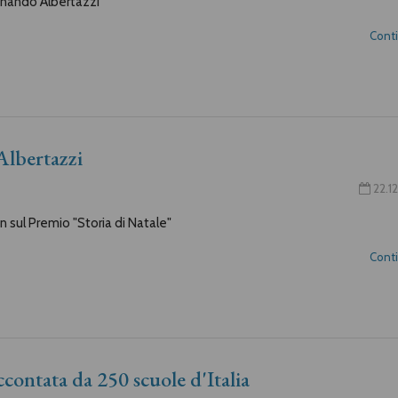
rdinando Albertazzi
Cont
Albertazzi
22.12
un sul Premio "Storia di Natale"
Cont
accontata da 250 scuole d'Italia