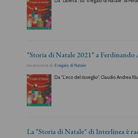
Da "Libertà", su "Il regalo di Natale" di Fe
"Storia di Natale 2021" a Ferdinando 
recensione di:
Il regalo di Natale
Da "L'eco del risveglio", Claudio Andrea Kl
La "Storia di Natale" di Interlinea è r