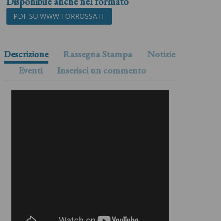
Disponibile anche nel formato
PDF SU WWW.TORROSSA.IT
Descrizione
Rassegna Stampa
Notizie
Eventi
Inserisci un commento