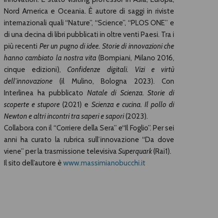
Nord America e Oceania. È autore di saggi in riviste
internazionali quali “Nature”, “Science”, “PLOS ONE” e
di una decina di libri pubblicati in oltre venti Paesi. Tra i
più recenti
Per un pugno di idee. Storie di innovazioni che
hanno cambiato la nostra vita
(Bompiani, Milano 2016,
cinque edizioni),
Confidenze digitali. Vizi e virtù
dell’innovazione
(il Mulino, Bologna 2023). Con
Interlinea ha pubblicato
Natale di Scienza. Storie di
scoperte e stupore
(2021) e
Scienza e cucina. Il pollo di
Newton e altri incontri tra saperi e sapori
(2023).
Collabora con il “Corriere della Sera” e“Il Foglio”. Per sei
anni ha curato la rubrica sull’innovazione “Da dove
viene” per la trasmissione televisiva
Superquark
(Rai1).
Il sito dell’autore è
www.massimianobucchi.it