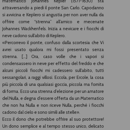
matematico Johannes Kepler (1571-1630) sta
attraversando a piedi il ponte San Carlo. Capodanno
si avvicina e Keplero si angustia per non aver nulla da
offrire come “strenna” all’amico e mecenate
Johannes Wackhenfels. Inizia a nevicare e i fiocchi di
neve cadono sull’abito di Keplero.
«Percorrevo il ponte, confuso dalla scortesia che Vi
avrei usato qualora mi fossi presentato senza
strenna. […] Ora, caso volle che i vapori si
condensassero in neve per effetto del freddo e che
alcuni piccoli fiocchi mi cadessero sull’abito, tutti
sessangolari, a raggi villosi. Eccola, per Ercole, la cosa
più piccola di una qualsiasi goccia, piccola ma fornita
di forma. Ecco una strenna d’elezione per un amatore
del Nulla, e degna d’essere offerta da un Matematico
che non ha Nulla e non riceve Nulla, perché i fiocchi
cadono dal cielo e sono simili alle stelle».
Ecco il dono che potrebbe offrire al suo protettore!
Un dono semplice e al tempo stesso unico, delicato