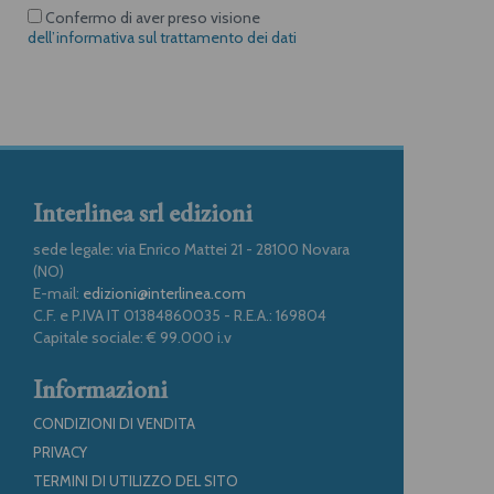
Confermo di aver preso visione
dell’informativa sul trattamento dei dati
Interlinea srl edizioni
sede legale: via Enrico Mattei 21 - 28100 Novara
(NO)
E-mail:
edizioni@interlinea.com
C.F. e P.IVA IT 01384860035 - R.E.A.: 169804
Capitale sociale: € 99.000 i.v
Informazioni
CONDIZIONI DI VENDITA
PRIVACY
TERMINI DI UTILIZZO DEL SITO