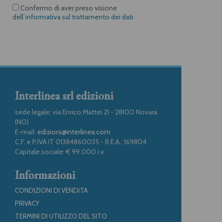
Confermo di aver preso visione
dell’informativa sul trattamento dei dati
Interlinea srl edizioni
sede legale: via Enrico Mattei 21 - 28100 Novara
(NO)
E-mail:
edizioni@interlinea.com
C.F. e P.IVA IT 01384860035 - R.E.A.: 169804
Capitale sociale: € 99.000 i.v
Informazioni
CONDIZIONI DI VENDITA
PRIVACY
TERMINI DI UTILIZZO DEL SITO