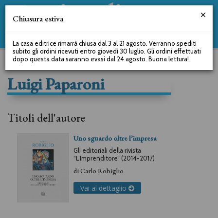
Chiusura estiva
La casa editrice rimarrà chiusa dal 3 al 21 agosto. Verranno spediti
subito gli ordini ricevuti entro giovedì 30 luglio. Gli ordini effettuati
dopo questa data saranno evasi dal 24 agosto. Buona lettura!
Luigi Paparoni
Titoli dell'autore
Uno sguardo oltre l’impresa
Gli editoriali della rivista
“L’Imprenditore” (2014-2017)
di
Carlo Robiglio
Vai al dettaglio