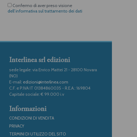
Confermo di aver preso visione
dell’informativa sul trattamento dei dati
Interlinea srl edizioni
sede legale: via Enrico Mattei 21 - 28100 Novara
(NO)
E-mail:
edizioni@interlinea.com
C.F. e P.IVA IT 01384860035 - R.E.A.: 169804
Capitale sociale: € 99.000 i.v
Informazioni
CONDIZIONI DI VENDITA
PRIVACY
TERMINI DI UTILIZZO DEL SITO