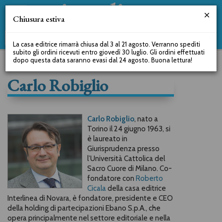
Chiusura estiva
La casa editrice rimarrà chiusa dal 3 al 21 agosto. Verranno spediti
subito gli ordini ricevuti entro giovedì 30 luglio. Gli ordini effettuati
dopo questa data saranno evasi dal 24 agosto. Buona lettura!
Carlo Robiglio
Carlo Robiglio
, nato a
Torino il 24 giugno 1963, si
è laureato in
Giurisprudenza presso
l’Università Cattolica del
Sacro Cuore di Milano. Co-
fondatore con
Roberto
Cicala
della casa editrice
Interlinea di Novara, è fondatore, presidente e CEO
della holding di partecipazioni Ebano S.p.A., che
opera principalmente nel settore editoriale e nella