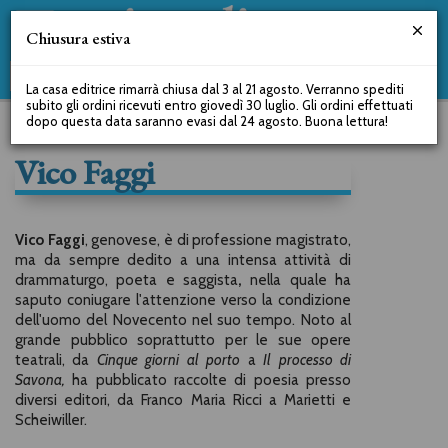
Chiusura estiva
La casa editrice rimarrà chiusa dal 3 al 21 agosto. Verranno spediti
subito gli ordini ricevuti entro giovedì 30 luglio. Gli ordini effettuati
dopo questa data saranno evasi dal 24 agosto. Buona lettura!
Vico Faggi
Vico Faggi
, genovese, è di professione magistrato,
ma da sempre dedito a una intensa attività di
drammaturgo, poeta e saggista
,
nella quale ha
saputo coniugare l'attenzione verso la condizione
dell'uomo del Novecento nel suo tempo. Noto al
grande pubblico soprattutto per le sue opere
teatrali, da
Cinque giorni al porto
a
Il processo di
Savona,
ha pubblicato raccolte di poesia presso
diversi editori, da Franco Maria Ricci a Marietti e
Scheiwiller.