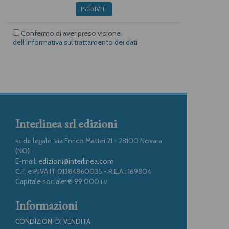
ISCRIVITI
Confermo di aver preso visione
dell’informativa sul trattamento dei dati
Interlinea srl edizioni
sede legale: via Enrico Mattei 21 - 28100 Novara
(NO)
E-mail:
edizioni@interlinea.com
C.F. e P.IVA IT 01384860035 - R.E.A.: 169804
Capitale sociale: € 99.000 i.v
Informazioni
CONDIZIONI DI VENDITA