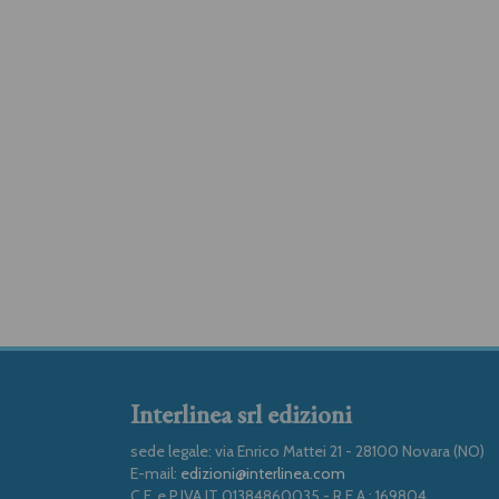
Interlinea srl edizioni
sede legale: via Enrico Mattei 21 - 28100 Novara (NO)
E-mail:
edizioni@interlinea.com
C.F. e P.IVA IT 01384860035 - R.E.A.: 169804