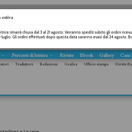
 estiva
SEGUICI SU
itrice rimarrà chiusa dal 3 al 21 agosto. Verranno spediti subito gli ordini ricev
 luglio. Gli ordini effettuati dopo questa data saranno evasi dal 24 agosto. 
s
Percorsi di lettura
Riviste
Ebook
Gallery
Casa 
ratori
Traduttori
Redazione
Grafica
Ufficio stampa
Diritti-Ri
i Interlinea e Le rane