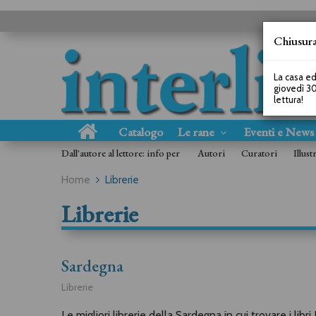
Chiusura
La casa ed
giovedì 30
lettura!
Catalogo
Le rane
Eventi e New
Dall'autore al lettore: info per
Autori
Curatori
Illust
Home
Librerie
Librerie
Sardegna
Librerie
Le migliori librerie della Sardegna in cui trovare i libr