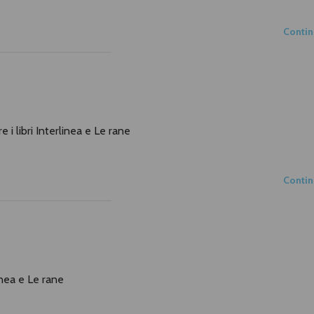
Conti
re i libri Interlinea e Le rane
Conti
linea e Le rane