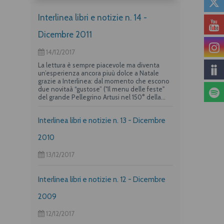
Interlinea libri e notizie n. 14 -
Dicembre 2011
14/12/2017
La lettura è sempre piacevole ma diventa
un’esperienza ancora piuù dolce a Natale
grazie a Interlinea: dal momento che escono
due novitaà “gustose” ("Il menu delle feste"
del grande Pellegrino Artusi nel 150° della
nascita e un albo per i più piccoli su "La
frittata" raccontata da due dei maggiori autori
Interlinea libri e notizie n. 13 - Dicembre
per l’infanzia, Guido Quarzo e Anna Vivarelli)
la casa editrice propone una deliziosa offerta
per i suoi lettori piuù golosi.
2010
13/12/2017
Interlinea libri e notizie n. 12 - Dicembre
2009
12/12/2017