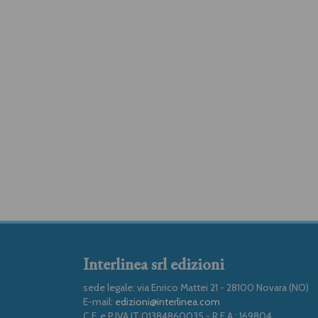
Interlinea srl edizioni
sede legale: via Enrico Mattei 21 - 28100 Novara (NO)
E-mail:
edizioni@interlinea.com
C.F. e P.IVA IT 01384860035 - R.E.A.: 169804