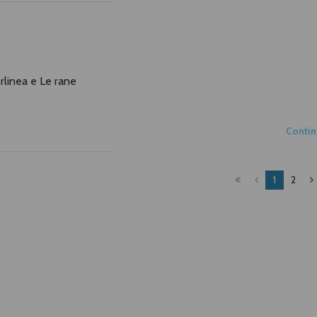
terlinea e Le rane
Conti
1
2