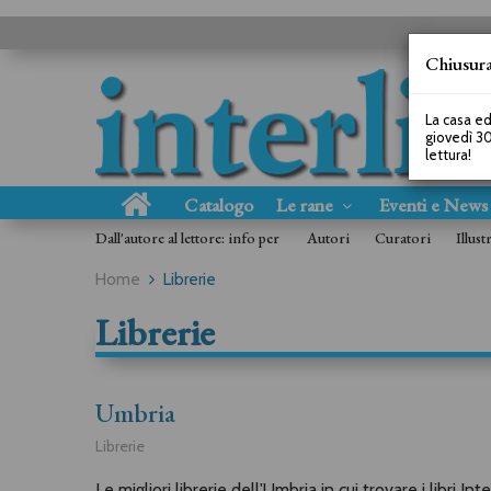
Chiusura
La casa ed
giovedì 30
lettura!
Catalogo
Le rane
Eventi e New
Dall'autore al lettore: info per
Autori
Curatori
Illust
Home
Librerie
Librerie
Umbria
Librerie
Le migliori librerie dell'Umbria in cui trovare i libri In