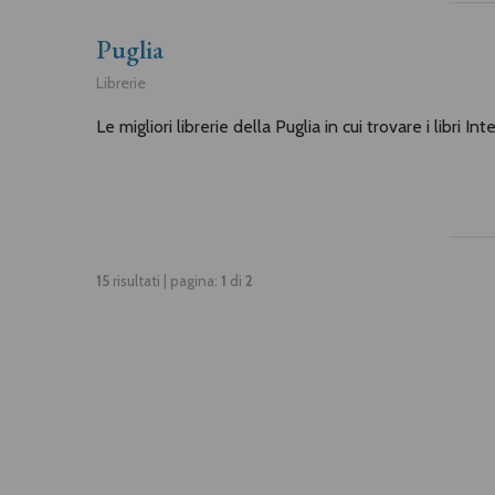
Puglia
Librerie
Le migliori librerie della Puglia in cui trovare i libri In
15
risultati | pagina:
1
di
2