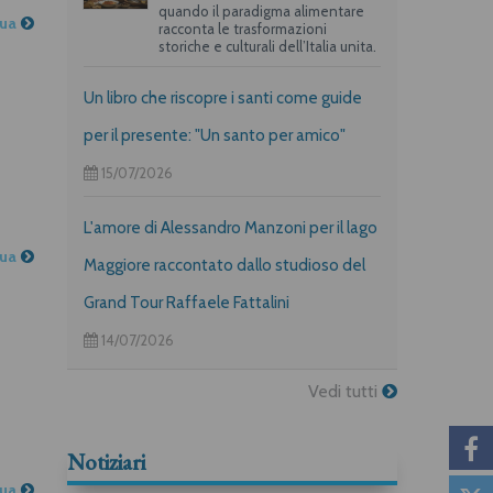
quando il paradigma alimentare
nua
racconta le trasformazioni
storiche e culturali dell’Italia unita.
Un libro che riscopre i santi come guide
per il presente: "Un santo per amico"
15/07/2026
L'amore di Alessandro Manzoni per il lago
nua
Maggiore raccontato dallo studioso del
Grand Tour Raffaele Fattalini
14/07/2026
Vedi tutti
Notiziari
nua