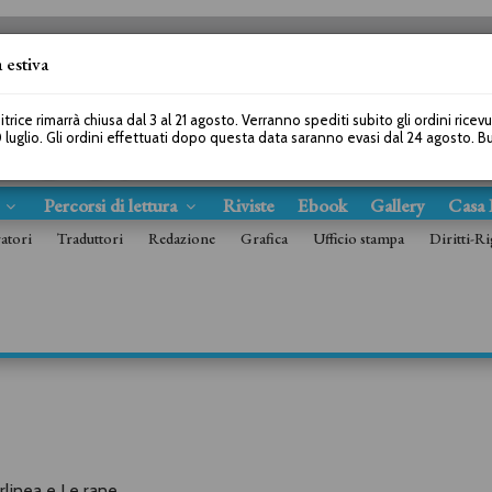
 estiva
SEGUICI SU
itrice rimarrà chiusa dal 3 al 21 agosto. Verranno spediti subito gli ordini ricev
 luglio. Gli ordini effettuati dopo questa data saranno evasi dal 24 agosto. 
s
Percorsi di lettura
Riviste
Ebook
Gallery
Casa 
ratori
Traduttori
Redazione
Grafica
Ufficio stampa
Diritti-Ri
terlinea e Le rane