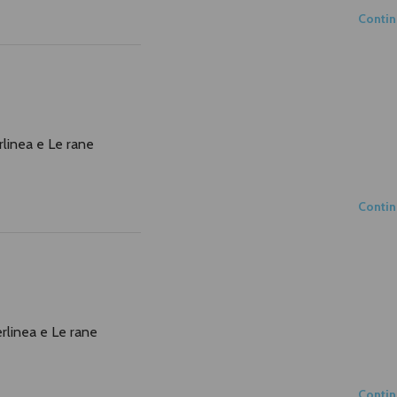
Conti
terlinea e Le rane
Conti
nterlinea e Le rane
Conti