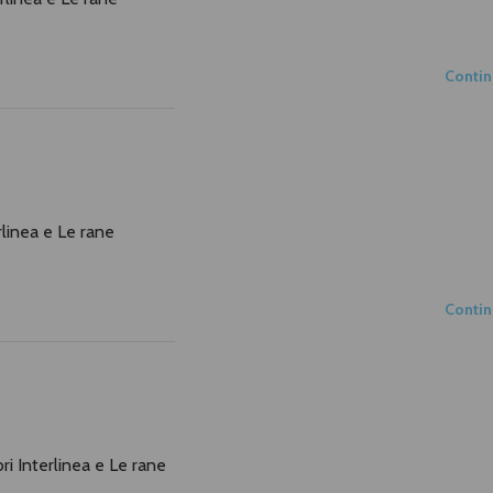
Conti
terlinea e Le rane
Conti
ibri Interlinea e Le rane