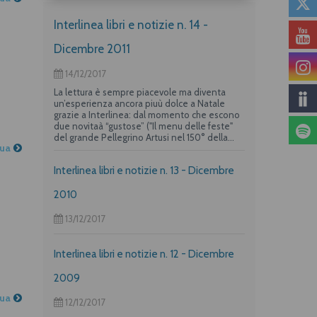
Interlinea libri e notizie n. 14 -
Dicembre 2011
14/12/2017
La lettura è sempre piacevole ma diventa
un’esperienza ancora piuù dolce a Natale
grazie a Interlinea: dal momento che escono
due novitaà “gustose” ("Il menu delle feste"
del grande Pellegrino Artusi nel 150° della
nua
nascita e un albo per i più piccoli su "La
frittata" raccontata da due dei maggiori autori
Interlinea libri e notizie n. 13 - Dicembre
per l’infanzia, Guido Quarzo e Anna Vivarelli)
la casa editrice propone una deliziosa offerta
per i suoi lettori piuù golosi.
2010
13/12/2017
Interlinea libri e notizie n. 12 - Dicembre
2009
nua
12/12/2017