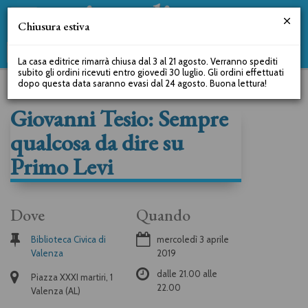
Chiusura estiva
La casa editrice rimarrà chiusa dal 3 al 21 agosto. Verranno spediti
subito gli ordini ricevuti entro giovedì 30 luglio. Gli ordini effettuati
dopo questa data saranno evasi dal 24 agosto. Buona lettura!
Giovanni Tesio: Sempre
qualcosa da dire su
Primo Levi
Dove
Quando
Biblioteca Civica di
mercoledì 3 aprile
Valenza
2019
dalle
21.00
alle
Piazza XXXI martiri, 1
22.00
Valenza (AL)