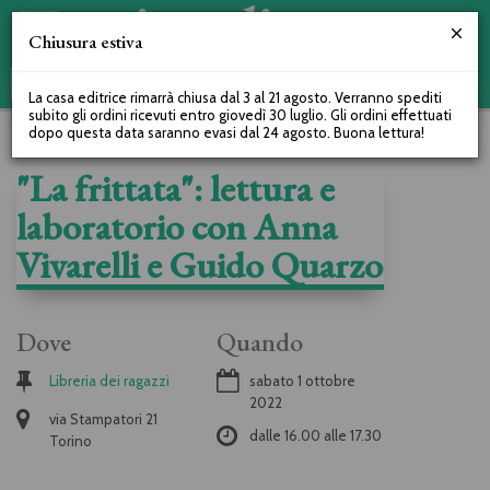
Chiusura estiva
La casa editrice rimarrà chiusa dal 3 al 21 agosto. Verranno spediti
subito gli ordini ricevuti entro giovedì 30 luglio. Gli ordini effettuati
dopo questa data saranno evasi dal 24 agosto. Buona lettura!
"La frittata": lettura e
laboratorio con Anna
Vivarelli e Guido Quarzo
Dove
Quando
Libreria dei ragazzi
sabato 1 ottobre
2022
via Stampatori 21
dalle
16.00
alle
17.30
Torino