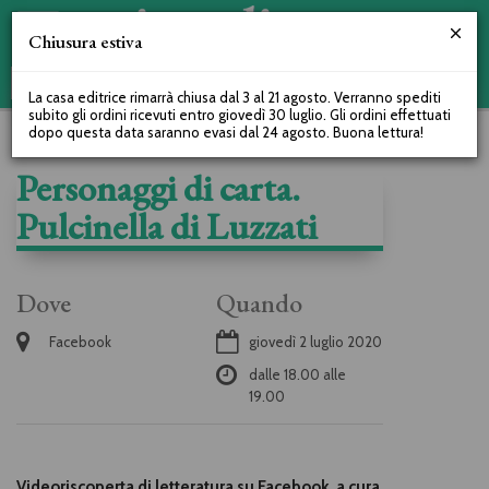
Chiusura estiva
La casa editrice rimarrà chiusa dal 3 al 21 agosto. Verranno spediti
subito gli ordini ricevuti entro giovedì 30 luglio. Gli ordini effettuati
dopo questa data saranno evasi dal 24 agosto. Buona lettura!
Personaggi di carta.
Pulcinella di Luzzati
Dove
Quando
Facebook
giovedì 2 luglio 2020
dalle
18.00
alle
19.00
Videoriscoperta di letteratura su Facebook, a cura