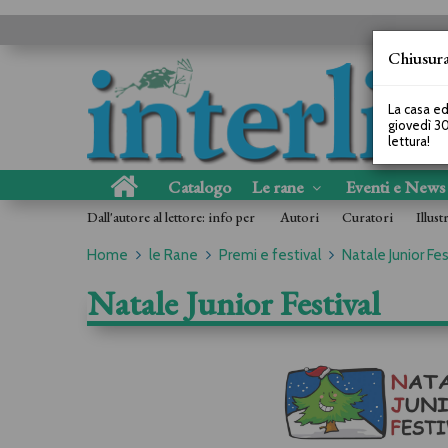
Chiusura
La casa ed
giovedì 30
lettura!
Catalogo
Le rane
Eventi e New
Dall'autore al lettore: info per
Autori
Curatori
Illust
Home
le Rane
Premi e festival
Natale Junior Fes
Natale Junior Festival