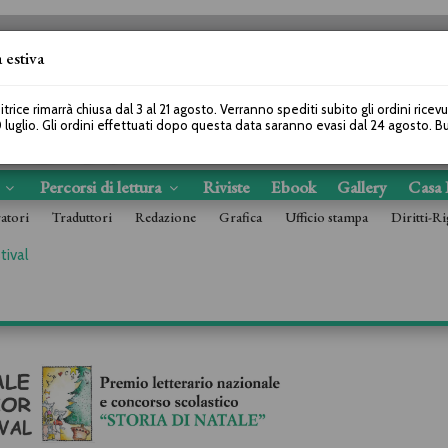
 estiva
SEGUICI SU
itrice rimarrà chiusa dal 3 al 21 agosto. Verranno spediti subito gli ordini ricev
 luglio. Gli ordini effettuati dopo questa data saranno evasi dal 24 agosto. 
s
Percorsi di lettura
Riviste
Ebook
Gallery
Casa 
ratori
Traduttori
Redazione
Grafica
Ufficio stampa
Diritti-Ri
tival