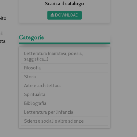
Scarica il catalogo
DOWNLOAD
bito
il
Categorie
ista
Letteratura (narrativa, poesia,
saggistica...)
Filosofia
Storia
Arte e architettura
Spiritualità
Bibliografia
Letteratura per l'infanzia
Scienze sociali e altre scienze