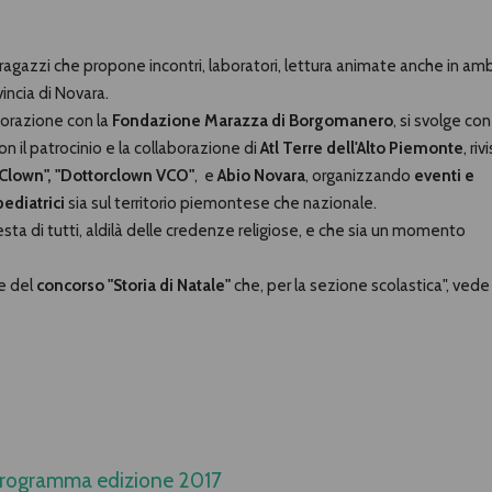
r ragazzi che propone incontri, laboratori, lettura animate anche in am
incia di Novara.
aborazione con la
Fondazione Marazza di Borgomanero
, si svolge con 
on il patrocinio e la collaborazione di
Atl Terre dell'Alto Piemonte
, riv
 Clown",
"Dottorclown VCO"
, e
Abio Novara
, organizzando
eventi e
pediatrici
sia sul territorio piemontese che nazionale.
esta di tutti, aldilà delle credenze religiose, e che sia un momento
ne del
concorso "Storia di Natale"
che, per la sezione scolastica", vede
rogramma edizione 2017