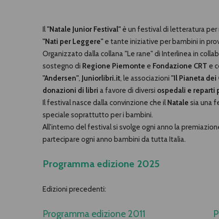
Il
"Natale Junior Festival"
è un festival di letteratura pe
"Nati per Leggere"
e tante iniziative per bambini in prov
Organizzato dalla collana "Le rane" di Interlinea in coll
sostegno di
Regione Piemonte
e
Fondazione CRT
e c
"Andersen"
,
Juniorlibri.it
, le associazioni
"Il Pianeta dei
donazioni di libri
a favore di diversi
ospedali e reparti 
Il festival nasce dalla convinzione che il
Natale
sia una f
speciale soprattutto per i bambini.
All'interno del festival si svolge ogni anno la premiazio
partecipare ogni anno bambini da tutta Italia.
Programma edizione 2025
Edizioni precedenti:
Programma edizione 2011
P