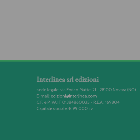
Interlinea srl edizioni
sede legale: via Enrico Mattei 21 - 28100 Novara (NO)
E-mail:
edizioni@interlinea.com
C.F. e P.IVA IT 01384860035 - R.E.A.: 169804
Capitale sociale: € 99.000 i.v